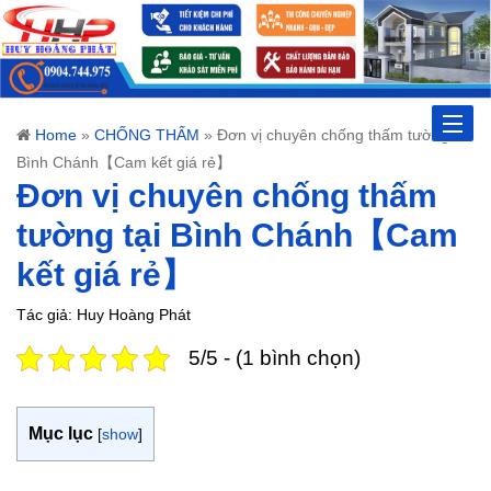
Toggle
Home
»
CHỐNG THẤM
»
Đơn vị chuyên chống thấm tường tại
Bình Chánh【Cam kết giá rẻ】
naviga
Đơn vị chuyên chống thấm
tường tại Bình Chánh【Cam
kết giá rẻ】
Tác giả: Huy Hoàng Phát
5/5 - (1 bình chọn)
Mục lục
[
show
]