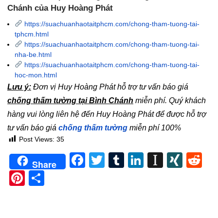
Chánh của Huy Hoàng Phát
https://suachuanhaotaitphcm.com/chong-tham-tuong-tai-
tphcm.html
https://suachuanhaotaitphcm.com/chong-tham-tuong-tai-
nha-be.html
https://suachuanhaotaitphcm.com/chong-tham-tuong-tai-
hoc-mon.html
Lưu ý:
Đơn vị Huy Hoàng Phát hỗ trợ tư vấn báo giá
chống thấm tường tại Bình Chánh
miễn phí. Quý khách
hàng vui lòng liên hệ đến Huy Hoàng Phát để được hỗ trợ
tư vấn báo giá
chống thấm tường
miễn phí 100%
Post Views:
35
Facebook
Twitter
Tumblr
LinkedIn
Instapa
XIN
Re
Share
Pinterest
Share