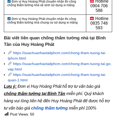
Hotline
Đơn vị Huy Hoàng Phát chuyên nhận thi công
chống thấm tường nhà vệ sinh sử dụng xi măng
0
904 706
588
Hotline
Đơn vị Huy Hoàng Phát chuyên nhận thi công
chống thấm tường nhà chung cư sử dụng xi măng
0
835 748
593
Bài viêt liên quan chống thấm tường nhà tại Bình
Tân của Huy Hoàng Phát
https://suachuanhaotaitphcm.com/chong-tham-tuong-tai-
tphcm.html
https://suachuanhaotaitphcm.com/chong-tham-tuong-tai-go-
vap.html
https://suachuanhaotaitphcm.com/chong-tham-tuong-tai-
quan-1.html
Lưu ý:
Đơn vị Huy Hoàng Phát hỗ trợ tư vấn báo giá
chống thấm tường tại Bình Tân
miễn phí. Quý khách
hàng vui lòng liên hệ đến Huy Hoàng Phát để được hỗ trợ
tư vấn báo giá
chống thấm tường
miễn phí 100%
Post Views:
50