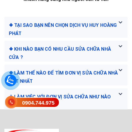
❖ TẠI SAO BẠN NÊN CHỌN DỊCH VỤ HUY HOÀNG
PHÁT
❖ KHI NÀO BẠN CÓ NHU CẦU SỬA CHỮA NHÀ
CỬA ?
❖ LÀM THẾ NÀO ĐỂ TÌM ĐƠN VỊ SỬA CHỮA NHÀ
TỐT NHẤT
❖ LÀM VIỆC VỚI ĐƠN VỊ SỬA CHỮA NHƯ NÀO
0904.744.975
CHO ĐÚNG