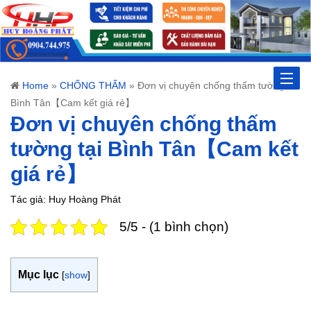
Toggle
Home
»
CHỐNG THẤM
»
Đơn vị chuyên chống thấm tường tại
Bình Tân【Cam kết giá rẻ】
naviga
Đơn vị chuyên chống thấm
tường tại Bình Tân【Cam kết
giá rẻ】
Tác giả: Huy Hoàng Phát
5/5 - (1 bình chọn)
Mục lục
[
show
]