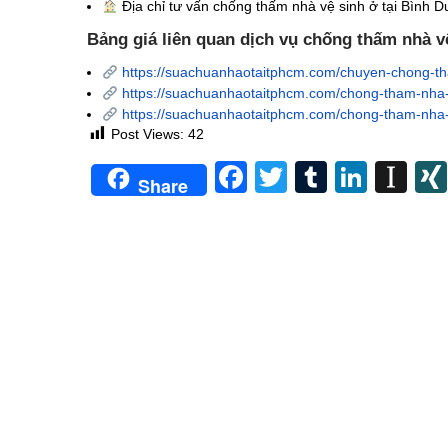
Địa chỉ tư vấn chống thấm nhà vệ sinh
ở tại Bình 
Bảng giá liên quan dịch vụ chống thấm nhà 
https://suachuanhaotaitphcm.com/chuyen-chong-th
https://suachuanhaotaitphcm.com/chong-tham-nha-v
https://suachuanhaotaitphcm.com/chong-tham-nha-v
Post Views:
42
Facebook
Twitter
Tumblr
Linke
In
Share