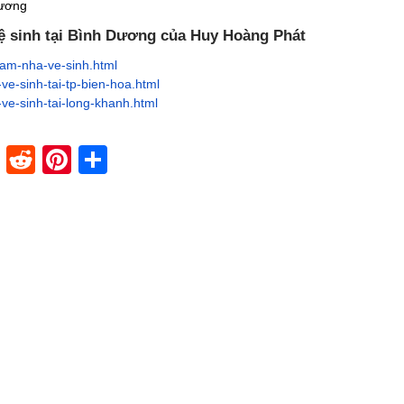
Dương
vệ sinh tại Bình Dương của Huy Hoàng Phát
am-nha-ve-sinh.html
e-sinh-tai-tp-bien-hoa.html
e-sinh-tai-long-khanh.html
dIn
stapaper
XING
Reddit
Pinterest
Share