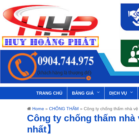
TRANG CHỦ
BẢNG GIÁ
DỊCH VỤ
Home
»
CHỐNG THẤM
»
Công ty chống thấm nhà vệ
Công ty chống thấm nhà 
nhất】