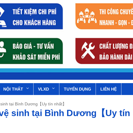
NỘI THẤT
VLXD
TUYỂN DỤNG
LIÊN HỆ
 sinh tại Bình Dương【Uy tín nhất】
vệ sinh tại Bình Dương【Uy tín