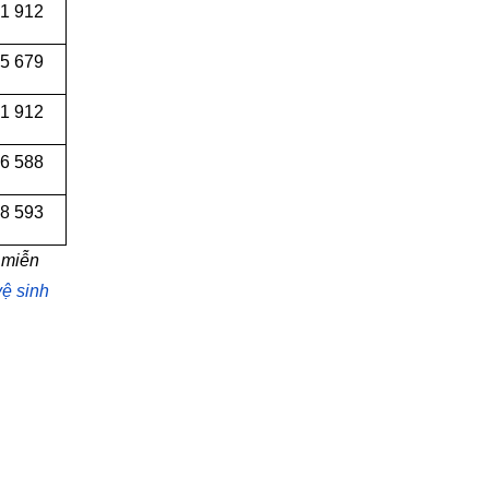
1 912
55 679
91 912
6 588
8 593
miễn
ệ sinh