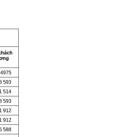
khách
ương
 4975
8 593
1 514
8 593
1 912
1 912
6 588