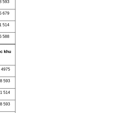
8 593
5 679
1 514
6 588
ộc khu
 4975
8 593
1 514
8 593