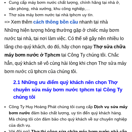
Cung cấp máy bơm nước chất lượng, chính hãng tại nhà ở,
văn phòng, nhà xưởng, khu công nghiệp,…
Thợ sửa máy bơm nước tại nhà tphcm uy tín.
=> Xem thêm
cách thông bồn cầu
nhanh tại nhà
Những hiện tượng hỏng thường gặp ở chiếc máy bơm
nước tại nhà, tại nơi làm việc. Có thể sẽ gây nên nhiều lo
lắng cho quý khách, do đó, hãy chọn ngay
Thợ sửa chữa
máy bơm nước ở Tphcm
tại Công Ty chúng tôi. Chắc
hẳn, quý khách sẽ vô cùng hài lòng khi chọn Thợ sửa máy
bơm nước cũ tphcm của chúng tôi.
2.1 Những ưu điểm quý khách nên chọn Thợ
chuyên sửa máy bơm nước tphcm tại Công Ty
chúng tôi
Công Ty Huy Hoàng Phát chúng tôi cung cấp
Dịch vụ sửa máy
bơm nước
đảm bảo chất lượng, uy tín đến quý khách hàng.
Mà chúng tôi còn đảm bảo cho quý khách về sự chuyên nghiệp
của dịch vụ.
Với đội ngũ
Thợ thi công sửa chữa máy bơm nước nhà cấp