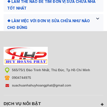
❖ LÀM THẾ NÀO ĐỂ TÌM ĐƠN VỊ SỬA CHỮA NHÀ
TỐT NHẤT
❖ LÀM VIỆC VỚI ĐƠN VỊ SỬA CHỮA NHƯ NÀO
CHO ĐÚNG
565/75/1 Đào Trinh Nhất, Thủ Đức, Tp Hồ Chí Minh
0904744975
suachuanhahuyhoangphat@gmail.com
DỊCH VỤ NỖI BẬT