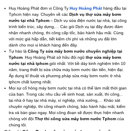
Huy Hoàng Phát đơn vị Công Ty
Huy Hoàng Phát
hàng đầu tại
Tphcm hiện nay. Chuyên về các
Dịch vụ thợ sửa máy bơm
nước tại nhà Tphcm
– Dịch vụ sửa điện nước tại nhà, tại công
trình kiến trúc, xây dựng,… Các gói Dịch vụ tại đây được đảm
nhận nhanh chóng, thi công cấp tốc, bảo hành hậu mãi. Cùng
với mức giá hấp dẫn, tiết kiệm chi phí và những ưu đãi lớn
dành cho mọi vị khách hàng đến đây.
Tự hào là
Công Ty sửa máy bơm nước chuyên nghiệp tại
Tphcm
. Huy Hoàng Phát sở hữu đội ngũ
thợ sửa máy bơm
nước tại nhà tphcm
giỏi nhất. Với bề dày kinh nghiệm trên 10
năm, trang thiết bị sửa chữa máy bơm nước tân tiến, hiện đại.
Áp dụng kĩ thuật và phương pháp sửa máy bơm nước ở nhà
tphcm chất lượng nhất.
Mọi sự cố hỏng máy bơm nước tại nhà có thể làm mất thời gian
của bạn. Trong các nhu cầu về sinh hoạt, sản xuất, thi công,..
tại nhà ở hay tại nhà máy, xí nghiệp, nhà xưởng,… Khảo sát
chuyên nghiệp, thi công nhanh chóng, bảo hành hậu mãi, kiểm
tra và bàn giao ngay. Mọi công đoạn sẽ được thực hiện nhanh
chóng với đội
Thợ thi công sửa máy bơm nước Tphcm
của
chúng tôi.