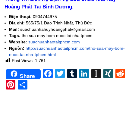
Hoàng Phát Tại Bình Dương:
Điện thoại:
0904744975
Địa chỉ:
565/75/1 Đào Trinh Nhất, Thủ Đức
Mail:
suachuanhahuyhoangphat@gmail.com
Tags:
tho sua may bom nuoc tai nha tphcm
Website:
suachuanhaotaitphcm.com
Nguồn:
http://suachuanhaotaitphcm.com/tho-sua-may-bom-
nuoc-tai-nha-tphcm.html
Post Views:
1.761
Facebook
Twitter
Tumblr
LinkedIn
Instapa
XIN
Re
Share
Pinterest
Share