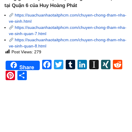
tại Quận 6 của Huy Hoàng Phát
https://suachuanhaotaitphcm.com/chuyen-chong-tham-nha-
ve-sinh.html
https://suachuanhaotaitphcm.com/chuyen-chong-tham-nha-
ve-sinh-quan-7.html
https://suachuanhaotaitphcm.com/chuyen-chong-tham-nha-
ve-sinh-quan-8.html
Post Views:
279
Facebook
Twitter
Tumblr
LinkedIn
Instapa
XIN
Re
Share
Pinterest
Share