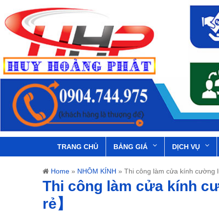
TRANG CHỦ
BẢNG GIÁ
DỊCH VỤ
Home
»
NHÔM KÍNH
»
Thi công làm cửa kính cường 
Thi công làm cửa kính c
rẻ】