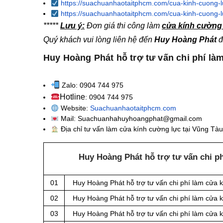
https://suachuanhaotaitphcm.com/cua-kinh-cuong-l
https://suachuanhaotaitphcm.com/cua-kinh-cuong-l
*****
Lưu ý:
Đơn giá thi công làm
cửa kính cường 
Quý khách vui lòng liên hệ đến
Huy Hoàng Phát
đ
Huy Hoàng Phát hỗ trợ tư vấn chi phí là
Zalo: 0904 744 975
Hotline
: 0904 744 975
Website:
Suachuanhaotaitphcm.com
Mail: Suachuanhahuyhoangphat@gmail.com
Địa chỉ tư vấn làm cửa kính cường lực tại Vũng Tàu
Huy Hoàng Phát hỗ trợ tư vấn chi p
01
Huy Hoàng Phát hỗ trợ tư vấn chi phí làm cửa 
02
Huy Hoàng Phát hỗ trợ tư vấn chi phí làm cửa 
03
Huy Hoàng Phát hỗ trợ tư vấn chi phí làm cửa 