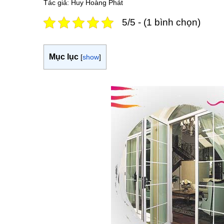
Tác giả: Huy Hoàng Phát
5/5 - (1 bình chọn)
Mục lục
[
show
]