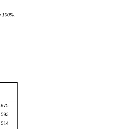
c 100%.
4975
 593
 514