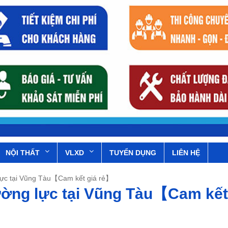
NỘI THẤT
VLXD
TUYỂN DỤNG
LIÊN HỆ
lực tại Vũng Tàu【Cam kết giá rẻ】
ường lực tại Vũng Tàu【Cam kết