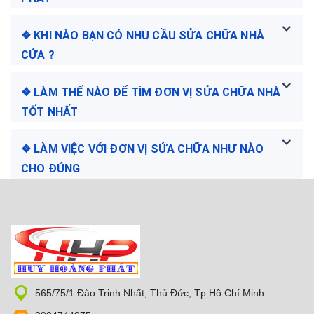
❖ KHI NÀO BẠN CÓ NHU CẦU SỬA CHỮA NHÀ
CỬA ?
❖ LÀM THẾ NÀO ĐỂ TÌM ĐƠN VỊ SỬA CHỮA NHÀ
TỐT NHẤT
❖ LÀM VIỆC VỚI ĐƠN VỊ SỬA CHỮA NHƯ NÀO
CHO ĐÚNG
565/75/1 Đào Trinh Nhất, Thủ Đức, Tp Hồ Chí Minh