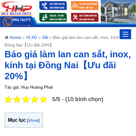
Toggle
Home
»
VLXD
»
Sắt
»
Báo giá làm lan can sắt, inox, kính tại
Đồng Nai【Ưu đãi 20%】
naviga
Báo giá làm lan can sắt, inox,
kính tại Đồng Nai【Ưu đãi
20%】
Tác giả: Huy Hoàng Phát
5/5 - (10 bình chọn)
Mục lục
[
show
]