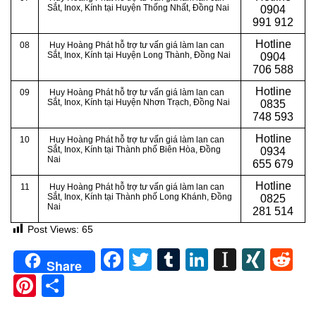
Sắt, Inox, Kính tại Huyện Thống Nhất, Đồng Nai
0904
991 912
Hotline
08
Huy Hoàng Phát hỗ trợ tư vấn giá làm lan can
Sắt, Inox, Kính tại Huyện Long Thành, Đồng Nai
0
904
706 588
Hotline
09
Huy Hoàng Phát hỗ trợ tư vấn giá làm lan can
Sắt, Inox, Kính tại Huyện Nhơn Trạch, Đồng Nai
0
835
748 593
Hotline
10
Huy Hoàng Phát hỗ trợ tư vấn giá làm lan can
Sắt, Inox, Kính tại
Thành phố Biên Hòa, Đồng
0
934
Nai
655 679
Hotline
11
Huy Hoàng Phát hỗ trợ tư vấn giá làm lan can
Sắt, Inox, Kính tại
Thành phố Long Khánh, Đồng
0
825
Nai
281 514
Post Views:
65
Facebook
Twitter
Tumblr
LinkedIn
Instapa
XIN
Re
Share
Pinterest
Share