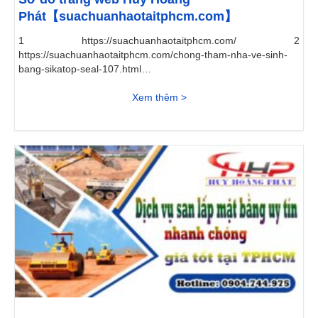
Phát【suachuanhaotaitphcm.com】
1 https://suachuanhaotaitphcm.com/ 2
https://suachuanhaotaitphcm.com/chong-tham-nha-ve-sinh-
bang-sikatop-seal-107.html 3
https://suachuanhaotaitphcm.com/ve-tranh-tuong.html 4
https://suachuanhaotaitphcm.com/khoan-gieng-cong-
Xem thêm >
nghiep.html 5 https://suachuanhaotaitphcm.com/thi-cong-giay-
dan-tuong.html 6 https://suachuanhaotaitphcm.com/chong-
tham-nha-ve-sinh-bang-sika-107.html 7
https://suachuanhaotaitphcm.com/tho-thay-bon-cau.html 8
https://suachuanhaotaitphcm.com/thong-tac-nha-ve-sinh.html
9 https://suachuanhaotaitphcm.com/chuyen-nhan-son-cua-
sat.html 10...