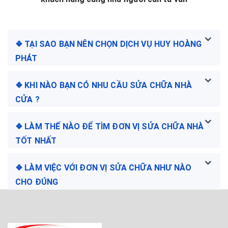
❖ TẠI SAO BẠN NÊN CHỌN DỊCH VỤ HUY HOÀNG
PHÁT
❖ KHI NÀO BẠN CÓ NHU CẦU SỬA CHỮA NHÀ
CỬA ?
❖ LÀM THẾ NÀO ĐỂ TÌM ĐƠN VỊ SỬA CHỮA NHÀ
TỐT NHẤT
❖ LÀM VIỆC VỚI ĐƠN VỊ SỬA CHỮA NHƯ NÀO
CHO ĐÚNG