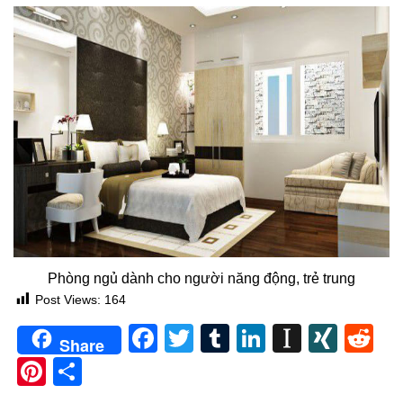
Phòng ngủ dành cho người năng động, trẻ trung
Post Views:
164
Facebook
Twitter
Tumblr
LinkedIn
Instapa
XIN
Re
Share
Pinterest
Share