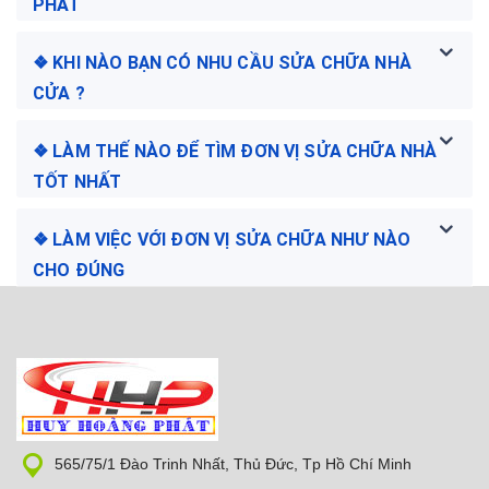
PHÁT
❖ KHI NÀO BẠN CÓ NHU CẦU SỬA CHỮA NHÀ
CỬA ?
❖ LÀM THẾ NÀO ĐỂ TÌM ĐƠN VỊ SỬA CHỮA NHÀ
TỐT NHẤT
❖ LÀM VIỆC VỚI ĐƠN VỊ SỬA CHỮA NHƯ NÀO
CHO ĐÚNG
565/75/1 Đào Trinh Nhất, Thủ Đức, Tp Hồ Chí Minh