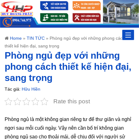
Toggle
Home
»
TIN TỨC
»
Phòng ngủ đẹp với những phong cách
thiết kế hiện đại, sang trọng
naviga
Phòng ngủ đẹp với những
phong cách thiết kế hiện đại,
sang trọng
Tác giả:
Hữu Hiền
Rate this post
Phòng ngủ là một không gian riêng tư để thư giãn và nghỉ
ngơi sau mỗi cuối ngày. Vậy nên cần bố trí không gian
phòng ngủ sao cho thoải mái, dễ chịu đối với người sử