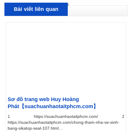
Bài viết liên quan
Sơ đồ trang web Huy Hoàng
Phát【suachuanhaotaitphcm.com】
1 https://suachuanhaotaitphcm.com/ 2
https://suachuanhaotaitphcm.com/chong-tham-nha-ve-sinh-
bang-sikatop-seal-107.html 3