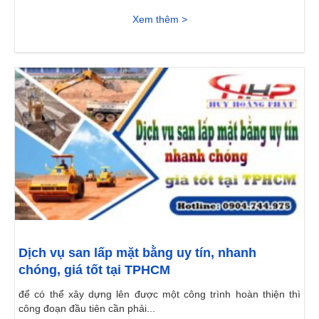
https://suachuanhaotaitphcm.com/ve-tranh-tuong.html 4
https://suachuanhaotaitphcm.com/khoan-gieng-cong-
Xem thêm >
nghiep.html 5 https://suachuanhaotaitphcm.com/thi-cong-giay-
dan-tuong.html 6 https://suachuanhaotaitphcm.com/chong-
tham-nha-ve-sinh-bang-sika-107.html 7
https://suachuanhaotaitphcm.com/tho-thay-bon-cau.html 8
https://suachuanhaotaitphcm.com/thong-tac-nha-ve-sinh.html
9 https://suachuanhaotaitphcm.com/chuyen-nhan-son-cua-
sat.html 10...
Dịch vụ san lấp mặt bằng uy tín, nhanh
chóng, giá tốt tại TPHCM
để có thể xây dựng lên được một công trình hoàn thiện thì
công đoạn đầu tiên cần phải...