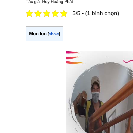
Tác giả: Huy Hoàng Phát
5/5 - (1 bình chọn)
Mục lục
[
show
]