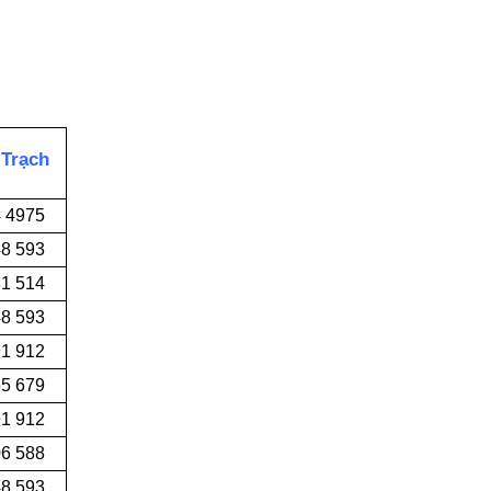
 Trạch
4 4975
48 593
81 514
48 593
91 912
55 679
91 912
06 588
48 593