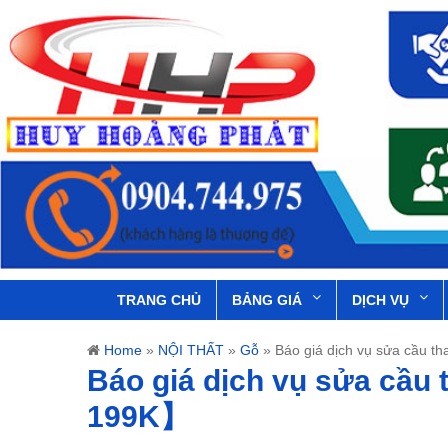
TRANG CHỦ
BẢNG GIÁ
DỊCH VỤ
Home
»
NỘI THẤT
»
Gỗ
»
Báo giá dịch vụ sửa cầu t
Báo giá dịch vụ sửa cầu 
199K】