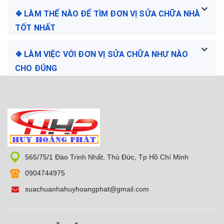
❖ LÀM THẾ NÀO ĐỂ TÌM ĐƠN VỊ SỬA CHỮA NHÀ
TỐT NHẤT
❖ LÀM VIỆC VỚI ĐƠN VỊ SỬA CHỮA NHƯ NÀO
CHO ĐÚNG
565/75/1 Đào Trinh Nhất, Thủ Đức, Tp Hồ Chí Minh
0904744975
suachuanhahuyhoangphat@gmail.com