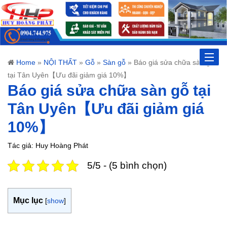
Toggle
Home
»
NỘI THẤT
»
Gỗ
»
Sàn gỗ
»
Báo giá sửa chữa sàn gỗ
tại Tân Uyên【Ưu đãi giảm giá 10%】
naviga
Báo giá sửa chữa sàn gỗ tại
Tân Uyên【Ưu đãi giảm giá
10%】
Tác giả: Huy Hoàng Phát
5/5 - (5 bình chọn)
Mục lục
[
show
]