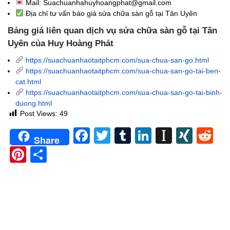
Mail: Suachuanhahuyhoangphat@gmail.com
Địa chỉ tư vấn báo giá sửa chữa sàn gỗ tại Tân Uyên
Bảng giá liên quan dịch vụ sửa chữa sàn gỗ tại Tân
Uyên của Huy Hoàng Phát
https://suachuanhaotaitphcm.com/sua-chua-san-go.html
https://suachuanhaotaitphcm.com/sua-chua-san-go-tai-ben-
cat.html
https://suachuanhaotaitphcm.com/sua-chua-san-go-tai-binh-
duong.html
Post Views:
49
Facebook
Twitter
Tumblr
LinkedIn
Instapa
XIN
Re
Share
Pinterest
Share