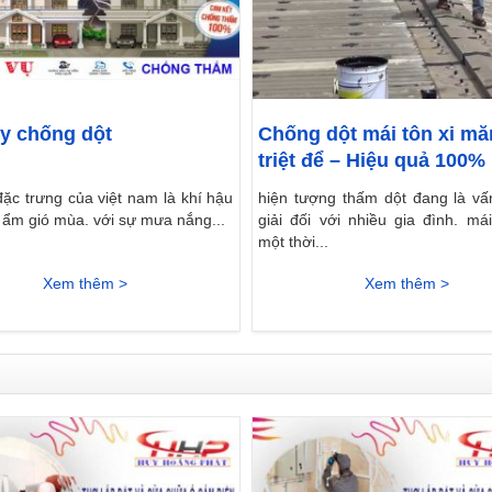
y chống dột
Chống dột mái tôn xi m
triệt để – Hiệu quả 100%
kết uy tín nhất]
đặc trưng của việt nam là khí hậu
hiện tượng thấm dột đang là vấ
i ẩm gió mùa. với sự mưa nắng...
giải đối với nhiều gia đình. m
một thời...
Xem thêm >
Xem thêm >