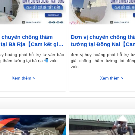
ị chuyên chống thấm
Đơn vị chuyên chống th
tại Bà Rịa【Cam kết giá
tường tại Đồng Nai【Ca
giá rẻ】
uy hoàng phát hỗ trợ tư vấn báo
đơn vị huy hoàng phát hỗ trợ t
g thấm tường tại bà rịa
zalo:...
giá chống thấm tường tại đồ
zalo:...
Xem thêm >
Xem thêm >