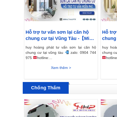
Hỗ trợ tư vấn sơn lại căn hộ
Hỗ trợ
chung cư tại Vũng Tàu -【Miễn
chung 
phí】
phí】
huy hoàng phát tư vấn sơn lại căn hộ
huy hoà
chung cư tại vũng tàu
zalo: 0904 744
chung cư
975
hotline:...
hotline
Xem thêm >
Chống Thấm