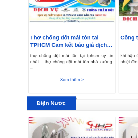
Thợ chống dột mái tôn tại
Công t
TPHCM Cam kết báo giá dịch
vụ rẻ nhất
thợ chống dột mái tôn tại tphcm uy tín
khí hậu 
nhất – thợ chống dột mái tôn nhà xưởng
nhiệt đớ
–...
Xem thêm >
Điện Nước