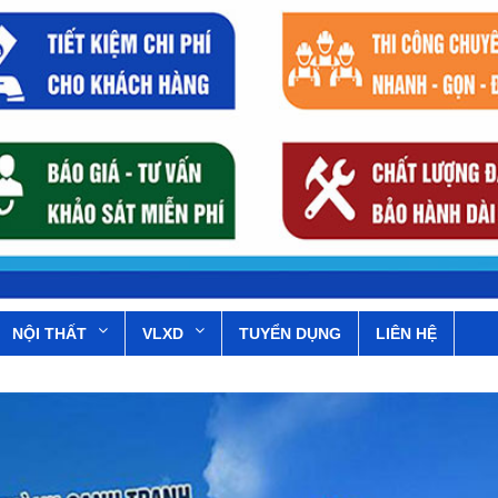
NỘI THẤT
VLXD
TUYỂN DỤNG
LIÊN HỆ