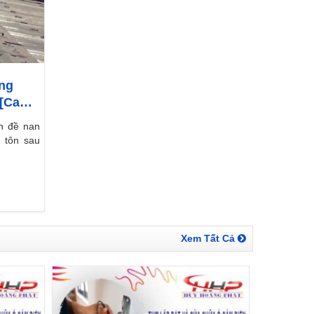
ăng
 [Cam
n đề nan
ái tôn sau
Xem Tất Cả