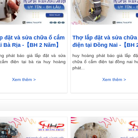
p đặt và sửa chữa ổ cắm
Thợ lắp đặt và sửa chữa
ại Bà Rịa -【BH 2 Năm】
điện tại Đồng Nai -【BH 
Năm】
ng phát báo giá lắp đặt và sửa
huy hoàng phát báo giá lắp đặ
cắm điện tại bà rịa huy hoàng
chữa ổ cắm điện tại đồng nai 
phát...
Xem thêm >
Xem thêm >