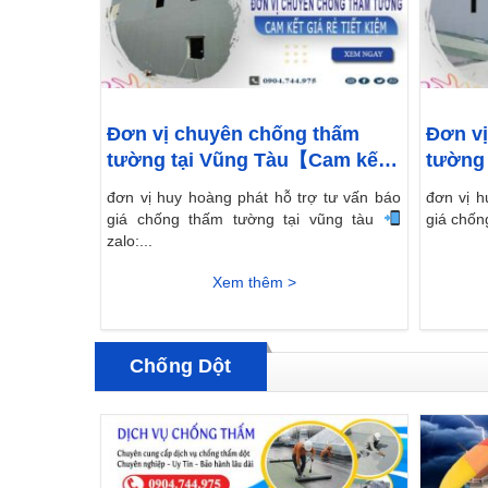
Đơn vị chuyên chống thấm
Đơn v
tường tại Vũng Tàu【Cam kết
tường 
giá rẻ】
rẻ】
đơn vị huy hoàng phát hỗ trợ tư vấn báo
đơn vị h
giá chống thấm tường tại vũng tàu
giá chốn
zalo:...
Xem thêm >
Chống Dột