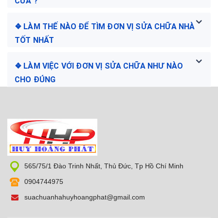
CỬA ?
❖ LÀM THẾ NÀO ĐỂ TÌM ĐƠN VỊ SỬA CHỮA NHÀ
TỐT NHẤT
❖ LÀM VIỆC VỚI ĐƠN VỊ SỬA CHỮA NHƯ NÀO
CHO ĐÚNG
565/75/1 Đào Trinh Nhất, Thủ Đức, Tp Hồ Chí Minh
0904744975
suachuanhahuyhoangphat@gmail.com