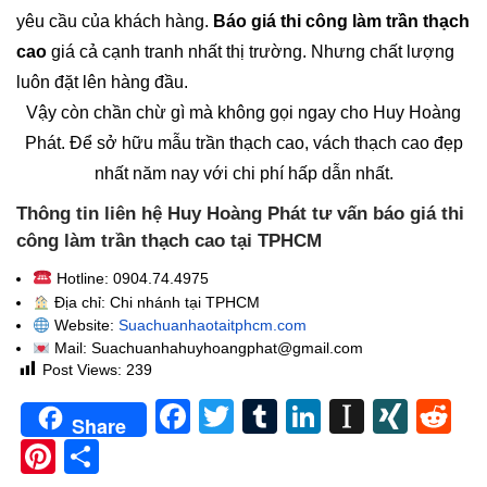
yêu cầu của khách hàng.
Báo giá thi công làm trần thạch
cao
giá cả cạnh tranh nhất thị trường. Nhưng chất lượng
luôn đặt lên hàng đầu.
Vậy còn chần chừ gì mà không gọi ngay cho Huy Hoàng
Phát. Để sở hữu mẫu trần thạch cao, vách thạch cao đẹp
nhất năm nay với chi phí hấp dẫn nhất.
Thông tin liên hệ Huy Hoàng Phát tư vấn báo giá thi
công làm trần thạch cao tại TPHCM
Hotline: 0904.74.4975
Địa chỉ: Chi nhánh tại TPHCM
Website:
Suachuanhaotaitphcm.com
Mail: Suachuanhahuyhoangphat@gmail.com
Post Views:
239
Facebook
Twitter
Tumblr
LinkedIn
Instapa
XIN
Re
Share
Pinterest
Share