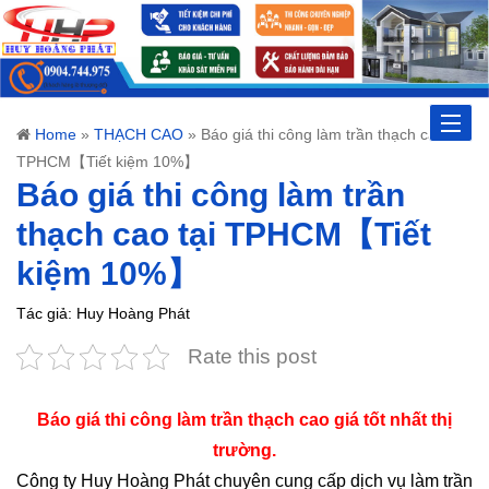
Toggle
Home
»
THẠCH CAO
»
Báo giá thi công làm trần thạch cao tại
TPHCM【Tiết kiệm 10%】
naviga
Báo giá thi công làm trần
thạch cao tại TPHCM【Tiết
kiệm 10%】
Tác giả: Huy Hoàng Phát
Rate this post
Báo giá thi công làm trần thạch cao giá tốt nhất thị
trường.
Công ty Huy Hoàng Phát chuyên cung cấp dịch vụ làm trần