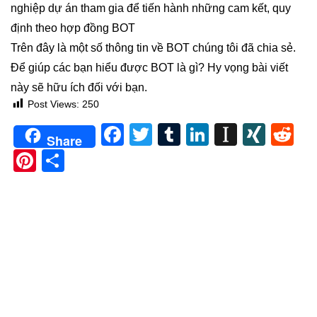
nghiệp dự án tham gia để tiến hành những cam kết, quy
định theo hợp đồng BOT
Trên đây là một số thông tin về BOT chúng tôi đã chia sẻ.
Để giúp các bạn hiểu được BOT là gì? Hy vọng bài viết
này sẽ hữu ích đối với bạn.
Post Views:
250
Facebook
Twitter
Tumblr
LinkedIn
Instapa
XIN
Re
Share
Pinterest
Share