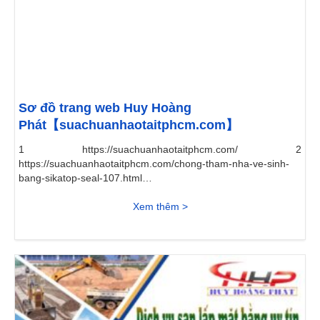
Sơ đồ trang web Huy Hoàng
Phát【suachuanhaotaitphcm.com】
1 https://suachuanhaotaitphcm.com/ 2
https://suachuanhaotaitphcm.com/chong-tham-nha-ve-sinh-
bang-sikatop-seal-107.html 3
https://suachuanhaotaitphcm.com/ve-tranh-tuong.html 4
https://suachuanhaotaitphcm.com/khoan-gieng-cong-
Xem thêm >
nghiep.html 5 https://suachuanhaotaitphcm.com/thi-cong-giay-
dan-tuong.html 6 https://suachuanhaotaitphcm.com/chong-
tham-nha-ve-sinh-bang-sika-107.html 7
https://suachuanhaotaitphcm.com/tho-thay-bon-cau.html 8
https://suachuanhaotaitphcm.com/thong-tac-nha-ve-sinh.html
9 https://suachuanhaotaitphcm.com/chuyen-nhan-son-cua-
sat.html 10...