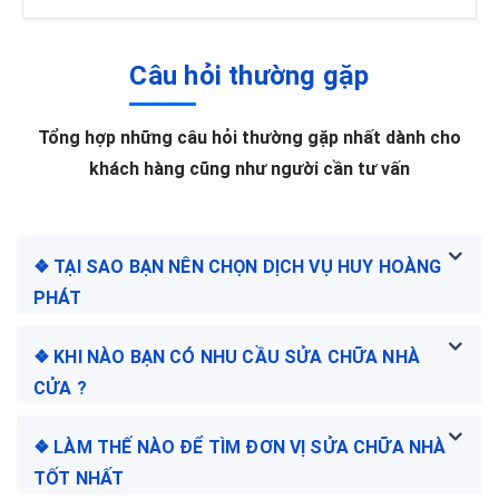
Câu hỏi thường gặp
Tổng hợp những câu hỏi thường gặp nhất dành cho
khách hàng cũng như người cần tư vấn
❖ TẠI SAO BẠN NÊN CHỌN DỊCH VỤ HUY HOÀNG
PHÁT
❖ KHI NÀO BẠN CÓ NHU CẦU SỬA CHỮA NHÀ
CỬA ?
❖ LÀM THẾ NÀO ĐỂ TÌM ĐƠN VỊ SỬA CHỮA NHÀ
TỐT NHẤT