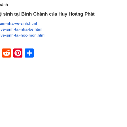
Chánh
ệ sinh tại Bình Chánh của Huy Hoàng Phát
am-nha-ve-sinh.html
e-sinh-tai-nha-be.html
ve-sinh-tai-hoc-mon.html
dIn
stapaper
XING
Reddit
Pinterest
Share