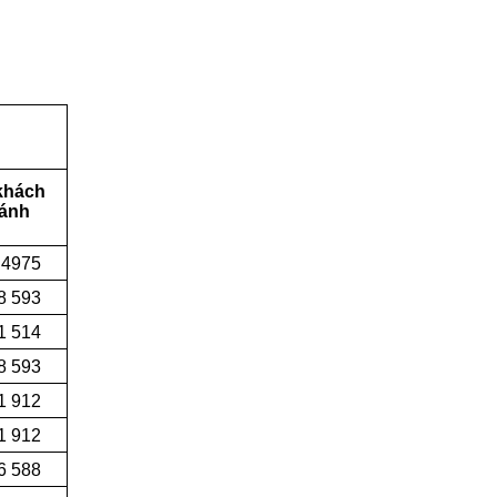
khách
hánh
 4975
8 593
1 514
8 593
1 912
1 912
6 588