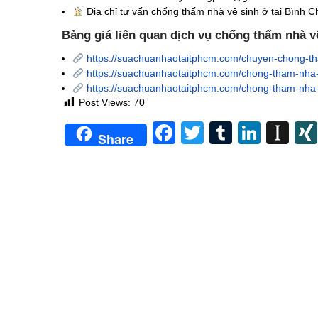
Địa chỉ tư vấn chống thấm nhà vệ sinh
ở tại Bình 
Bảng giá liên quan dịch vụ chống thấm nhà v
https://suachuanhaotaitphcm.com/chuyen-chong-th
https://suachuanhaotaitphcm.com/chong-tham-nha-v
https://suachuanhaotaitphcm.com/chong-tham-nha-
Post Views:
70
Facebook
Twitter
Tumblr
Linke
In
Share