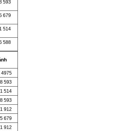
8 593
5 679
1 514
6 588
ánh
 4975
8 593
1 514
8 593
1 912
55 679
91 912