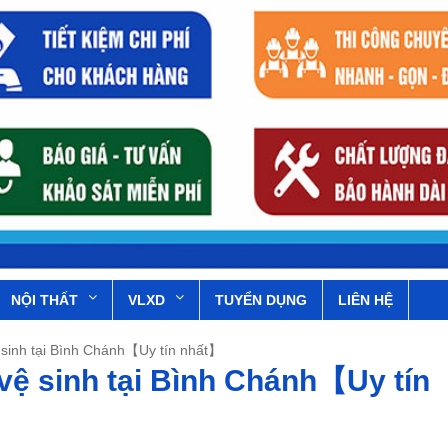
NỘI THẤT
VLXD
TUYỂN DỤNG
LIÊN HỆ
 sinh tại Bình Chánh【Uy tín nhất】
vệ sinh tại Bình Chánh【Uy tín