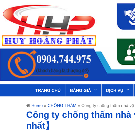
TRANG CHỦ
BẢNG GIÁ
DỊCH VỤ
Home
»
CHỐNG THẤM
»
Công ty chống thấm nhà vệ
Công ty chống thấm nhà 
nhất】