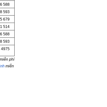
6 588
8 593
5 679
1 514
6 588
48 593
 4975
miễn phí
inh
miễn