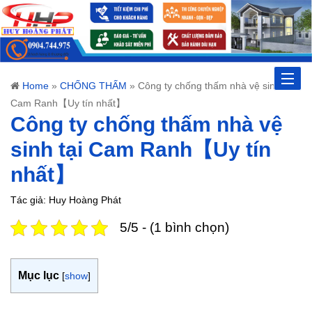
Toggle
Home
»
CHỐNG THẤM
»
Công ty chống thấm nhà vệ sinh tại
Cam Ranh【Uy tín nhất】
naviga
Công ty chống thấm nhà vệ
sinh tại Cam Ranh【Uy tín
nhất】
Tác giả: Huy Hoàng Phát
5/5 - (1 bình chọn)
Mục lục
[
show
]