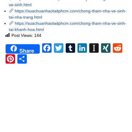
ve-sinh.html
https://suachuanhaotaitphcm.com/chong-tham-nha-ve-sinh-
tai-nha-trang.html
https://suachuanhaotaitphcm.com/chong-tham-nha-ve-sinh-
tai-khanh-hoa.html
Post Views:
144
Facebook
Twitter
Tumblr
LinkedIn
Instapa
XIN
Re
Share
Pinterest
Share