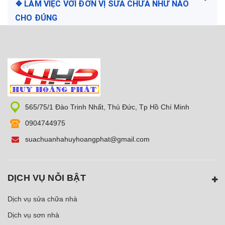
❖ LÀM VIỆC VỚI ĐƠN VỊ SỬA CHỮA NHƯ NÀO
CHO ĐÚNG
565/75/1 Đào Trinh Nhất, Thủ Đức, Tp Hồ Chí Minh
0904744975
suachuanhahuyhoangphat@gmail.com
DỊCH VỤ NỖI BẬT
Dịch vụ sửa chữa nhà
Dịch vụ sơn nhà