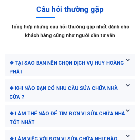
Câu hỏi thường gặp
Tổng hợp những câu hỏi thường gặp nhất dành cho
khách hàng cũng như người cần tư vấn
❖ TẠI SAO BẠN NÊN CHỌN DỊCH VỤ HUY HOÀNG
PHÁT
❖ KHI NÀO BẠN CÓ NHU CẦU SỬA CHỮA NHÀ
CỬA ?
❖ LÀM THẾ NÀO ĐỂ TÌM ĐƠN VỊ SỬA CHỮA NHÀ
TỐT NHẤT
❖ LÀM VIỆC VỚI ĐƠN VỊ SỬA CHỮA NHƯ NÀO