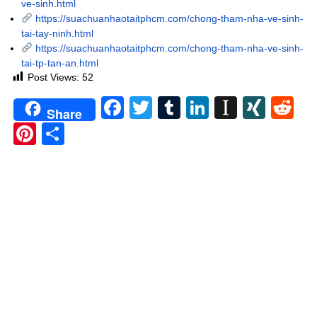
ve-sinh.html
https://suachuanhaotaitphcm.com/chong-tham-nha-ve-sinh-
tai-tay-ninh.html
https://suachuanhaotaitphcm.com/chong-tham-nha-ve-sinh-
tai-tp-tan-an.html
Post Views:
52
Facebook
Twitter
Tumblr
LinkedIn
Instapa
XIN
Re
Share
Pinterest
Share