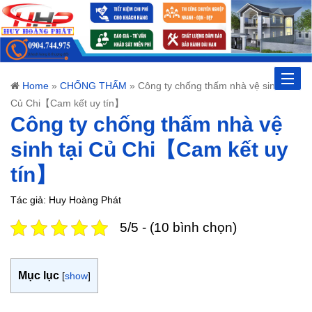
Toggle
Home
»
CHỐNG THẤM
»
Công ty chống thấm nhà vệ sinh tại
Củ Chi【Cam kết uy tín】
naviga
Công ty chống thấm nhà vệ
sinh tại Củ Chi【Cam kết uy
tín】
Tác giả: Huy Hoàng Phát
5/5 - (10 bình chọn)
Mục lục
[
show
]