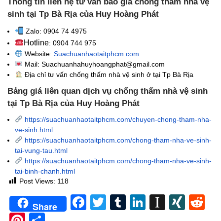
Thông tin liên hệ tư vấn báo giá chống thấm nhà vệ
sinh tại Tp Bà Rịa của Huy Hoàng Phát
Zalo: 0904 74 4975
Hotline
: 0904 744 975
Website:
Suachuanhaotaitphcm.com
Mail: Suachuanhahuyhoangphat@gmail.com
Địa chỉ tư vấn chống thấm nhà vệ sinh
ở tại Tp Bà Rịa
Bảng giá liên quan dịch vụ chống thấm nhà vệ sinh
tại Tp Bà Rịa của Huy Hoàng Phát
https://suachuanhaotaitphcm.com/chuyen-chong-tham-nha-
ve-sinh.html
https://suachuanhaotaitphcm.com/chong-tham-nha-ve-sinh-
tai-vung-tau.html
https://suachuanhaotaitphcm.com/chong-tham-nha-ve-sinh-
tai-binh-chanh.html
Post Views:
118
Facebook
Twitter
Tumblr
LinkedIn
Instapa
XIN
Re
Share
Pinterest
Share