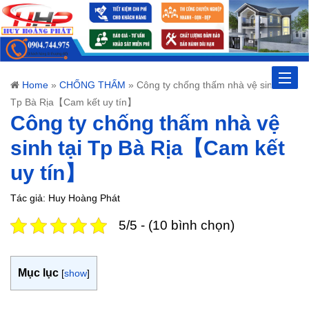
Toggle
Home
»
CHỐNG THẤM
»
Công ty chống thấm nhà vệ sinh tại
Tp Bà Rịa【Cam kết uy tín】
naviga
Công ty chống thấm nhà vệ
sinh tại Tp Bà Rịa【Cam kết
uy tín】
Tác giả: Huy Hoàng Phát
5/5 - (10 bình chọn)
Mục lục
[
show
]