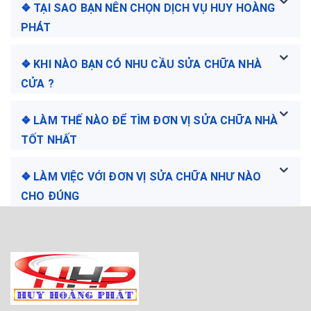
❖ TẠI SAO BẠN NÊN CHỌN DỊCH VỤ HUY HOÀNG
PHÁT
❖ KHI NÀO BẠN CÓ NHU CẦU SỬA CHỮA NHÀ
CỬA ?
❖ LÀM THẾ NÀO ĐỂ TÌM ĐƠN VỊ SỬA CHỮA NHÀ
TỐT NHẤT
❖ LÀM VIỆC VỚI ĐƠN VỊ SỬA CHỮA NHƯ NÀO
CHO ĐÚNG