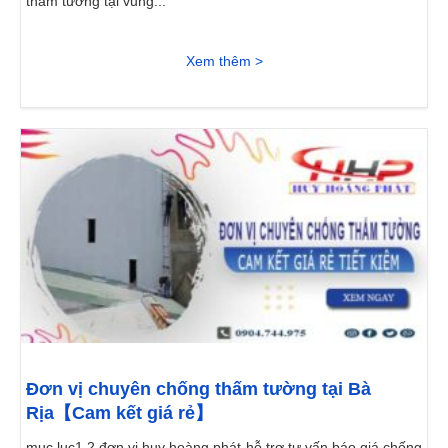
thấm tường tại vũng...
Xem thêm >
Đơn vị chuyên chống thấm tường tại Bà
Rịa【Cam kết giá rẻ】
mục lục1 2 đơn vị huy hoàng phát hỗ trợ tư vấn báo giá chống