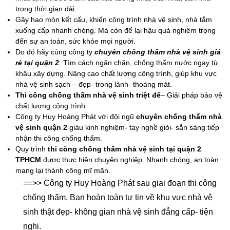
trong thời gian dài.
Gây hao mòn kết cấu, khiến công trình nhà vệ sinh, nhà tắm
xuống cấp nhanh chóng. Mà còn để lại hậu quả nghiêm trọng
đến sự an toàn, sức khỏe mọi người.
Do đó hãy cùng công ty
chuyên chống thấm nhà vệ sinh giá
rẻ tại quận 2
. Tìm cách ngăn chặn, chống thấm nước ngay từ
khâu xây dựng. Nâng cao chất lượng công trình, giúp khu vực
nhà vệ sinh sạch – đẹp- trong lành- thoáng mát.
Thi công chống thấm nhà vệ sinh triệt để
– Giải pháp bảo vệ
chất lượng công trình.
Công ty Huy Hoàng Phát với đội ngũ
chuyên chống thấm nhà
vệ sinh quận 2
giàu kinh nghiệm- tay nghề giỏi- sẵn sàng tiếp
nhận thi công chống thấm.
Quy trình
thi công chống thấm nhà vệ sinh tại quận 2
TPHCM
được thực hiện chuyên nghiệp. Nhanh chóng, an toàn
mang lại thành công mĩ mãn.
==>> Công ty Huy Hoàng Phát sau giai đoạn thi công
chống thấm. Bạn hoàn toàn tự tin về khu vực nhà vệ
sinh thật đẹp- không gian nhà vệ sinh đẳng cấp- tiện
nghi.