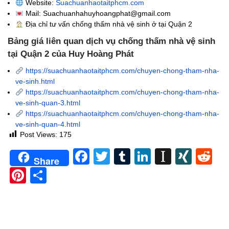
Website:
Suachuanhaotaitphcm.com
Mail: Suachuanhahuyhoangphat@gmail.com
Địa chỉ tư vấn chống thấm nhà vệ sinh
ở tại Quận 2
Bảng giá liên quan dịch vụ chống thấm nhà vệ sinh
tại Quận 2 của Huy Hoàng Phát
https://suachuanhaotaitphcm.com/chuyen-chong-tham-nha-
ve-sinh.html
https://suachuanhaotaitphcm.com/chuyen-chong-tham-nha-
ve-sinh-quan-3.html
https://suachuanhaotaitphcm.com/chuyen-chong-tham-nha-
ve-sinh-quan-4.html
Post Views:
175
Facebook
Twitter
Tumblr
LinkedIn
Instapa
XIN
Re
Share
Pinterest
Share