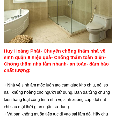
Huy Hoàng Phát- Chuyên chống thấm nhà vệ
sinh quận 8 hiệu quả- Chống thấm toàn diện-
Chống thấm nhà tắm nhanh- an toàn- đảm bảo
chất lượng:
+ Nhà vệ sinh ẩm mốc luôn tạo cảm giác khó chịu, nỗi sợ
hãi, khủng hoảng cho người sử dụng. Bạn đã từng chứng
kiến hàng loạt công trình nhà vệ sinh xuống cấp, dột nát
chỉ sau một thời gian ngắn sử dụng.
+ Và bạn không muốn tiếp tục đi vào sai lầm đó. Hãy chủ