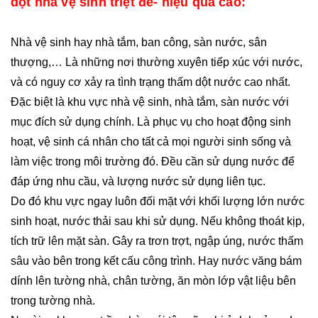
dột nhà vệ sinh triệt để- hiệu quả cao:
Nhà vệ sinh hay nhà tắm, ban công, sàn nước, sân
thượng,… Là những nơi thường xuyên tiếp xúc với nước,
và có nguy cơ xảy ra tình trạng thấm dột nước cao nhất.
Đặc biệt là khu vực nhà vệ sinh, nhà tắm, sàn nước với
mục đích sử dụng chính. Là phục vụ cho hoạt động sinh
hoạt, vệ sinh cá nhân cho tất cả mọi người sinh sống và
làm việc trong môi trường đó. Đều cần sử dụng nước để
đáp ứng nhu cầu, và lượng nước sử dụng liên tục.
Do đó khu vực ngay luôn đối mặt với khối lượng lớn nước
sinh hoạt, nước thải sau khi sử dụng. Nếu không thoát kịp,
tích trữ lên mặt sàn. Gây ra trơn trợt, ngập úng, nước thấm
sâu vào bên trong kết cấu công trình. Hay nước văng bám
dính lên tường nhà, chân tường, ăn mòn lớp vật liệu bên
trong tường nhà.