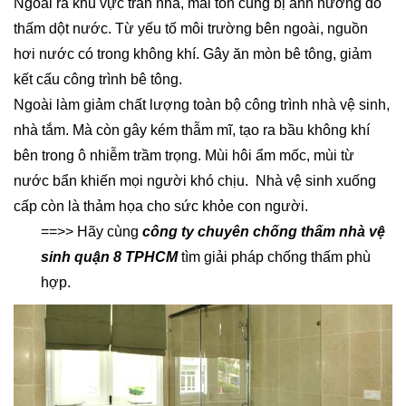
Ngoài ra khu vực trần nhà, mái tôn cũng bị ảnh hưởng do
thấm dột nước. Từ yếu tố môi trường bên ngoài, nguồn
hơi nước có trong không khí. Gây ăn mòn bê tông, giảm
kết cấu công trình bê tông.
Ngoài làm giảm chất lượng toàn bộ công trình nhà vệ sinh,
nhà tắm. Mà còn gây kém thẫm mĩ, tạo ra bầu không khí
bên trong ô nhiễm trầm trọng. Mùi hôi ẩm mốc, mùi từ
nước bẩn khiến mọi người khó chịu. Nhà vệ sinh xuống
cấp còn là thảm họa cho sức khỏe con người.
==>> Hãy cùng
công ty chuyên chống thấm nhà vệ
sinh quận 8 TPHCM
tìm giải pháp chống thấm phù
hợp.