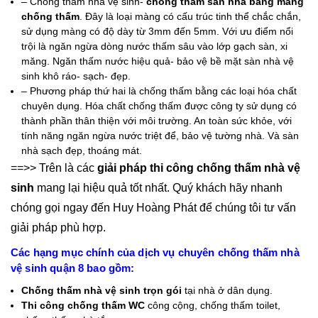
– Chống thấm nhà vệ sinh-
chống thấm sàn nhà bằng màng
chống thấm
. Đây là loại màng có cấu trúc tinh thể chắc chắn,
sử dụng màng có độ dày từ 3mm đến 5mm. Với ưu điểm nổi
trội là ngăn ngừa dòng nước thấm sâu vào lớp gạch sàn, xi
măng. Ngăn thấm nước hiệu quả- bảo vệ bề mặt sàn nhà vệ
sinh khô ráo- sạch- đẹp.
– Phương pháp thứ hai là chống thấm bằng các loại hóa chất
chuyên dụng. Hóa chất chống thấm được công ty sử dụng có
thành phần thân thiện với môi trường. An toàn sức khỏe, với
tính năng ngăn ngừa nước triệt để, bảo vệ tường nhà. Và sàn
nhà sạch đẹp, thoáng mát.
==>> Trên là các
giải pháp thi công chống thấm nhà vệ
sinh
mang lại hiệu quả tốt nhất. Quý khách hãy nhanh
chóng gọi ngay đến Huy Hoàng Phát để chúng tôi tư vấn
giải pháp phù hợp.
Các hạng mục chính của dịch vụ chuyên chống thấm nhà
vệ sinh quận 8 bao gồm:
Chống thấm nhà vệ sinh trọn gói
tại nhà ở dân dụng.
Thi công chống thấm WC
công cộng, chống thấm toilet,