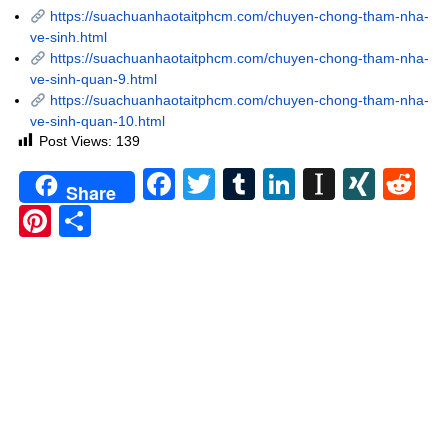
https://suachuanhaotaitphcm.com/chuyen-chong-tham-nha-
ve-sinh.html
https://suachuanhaotaitphcm.com/chuyen-chong-tham-nha-
ve-sinh-quan-9.html
https://suachuanhaotaitphcm.com/chuyen-chong-tham-nha-
ve-sinh-quan-10.html
Post Views:
139
Facebook
Twitter
Tumblr
LinkedIn
Instapa
XIN
Re
Share
Pinterest
Share