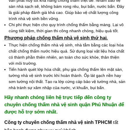
vẫn phát huy tốt khả năng chống thấm triệt để. Nhằm bảo vệ
sàn nhà sạch sẽ, không bám rong rêu, bụi bẩn, nước bẩn. Đây
là giải pháp đánh giá khá cao. Giúp bảo vệ chất lượng công
trình nhà vệ sinh bền vững.
Chi phí thực hiện cho quy trình chống thấm bằng màng. Lại vô
cùng tiết kiệm, thời gian thi công nhanh chóng, hiệu quả tốt.
Phương pháp chống thấm nhà vệ sinh thứ hai.
Thực hiện chống thấm nhà vệ sinh, nhà tắm bằng các loại hóa
chất chống thấm nước hiệu quả. Sử dụng loại vật liệu hóa chất
có thành phần thiên nhiên, an toàn cho sức khỏe, thân thiện
với môi trường.
Tiến hành quét lớp hóa chất, phụ gia chống thấm lên mặt sàn,
tường nhà vệ sinh trước khi hoàn thành. Ốp lát gạch nền hay
sơn tường nội thất. Tạo ra lớp cứng cáp bảo vệ tường nhà, sàn
nhà tránh sự xâm nhập của nước, vi khuẩn, bụi bẩn.
Hãy nhanh chóng liên hệ trực tiếp đến công ty
chuyên chống thấm nhà vệ sinh quận Phú Nhuận để
được hỗ trợ sớm nhất.
Công ty chuyên chống thấm nhà vệ sinh TPHCM
rất