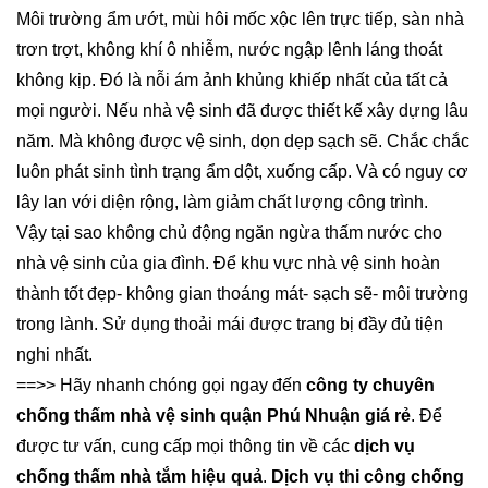
Môi trường ẩm ướt, mùi hôi mốc xộc lên trực tiếp, sàn nhà
trơn trợt, không khí ô nhiễm, nước ngập lênh láng thoát
không kịp. Đó là nỗi ám ảnh khủng khiếp nhất của tất cả
mọi người. Nếu nhà vệ sinh đã được thiết kế xây dựng lâu
năm. Mà không được vệ sinh, dọn dẹp sạch sẽ. Chắc chắc
luôn phát sinh tình trạng ẩm dột, xuống cấp. Và có nguy cơ
lây lan với diện rộng, làm giảm chất lượng công trình.
Vậy tại sao không chủ động ngăn ngừa thấm nước cho
nhà vệ sinh của gia đình. Để khu vực nhà vệ sinh hoàn
thành tốt đẹp- không gian thoáng mát- sạch sẽ- môi trường
trong lành. Sử dụng thoải mái được trang bị đầy đủ tiện
nghi nhất.
==>> Hãy nhanh chóng gọi ngay đến
công ty chuyên
chống thấm nhà vệ sinh quận Phú Nhuận giá rẻ
. Để
được tư vấn, cung cấp mọi thông tin về các
dịch vụ
chống thấm nhà tắm hiệu quả
.
Dịch vụ thi công chống