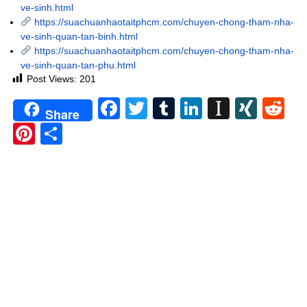
ve-sinh.html
https://suachuanhaotaitphcm.com/chuyen-chong-tham-nha-
ve-sinh-quan-tan-binh.html
https://suachuanhaotaitphcm.com/chuyen-chong-tham-nha-
ve-sinh-quan-tan-phu.html
Post Views:
201
Facebook
Twitter
Tumblr
LinkedIn
Instapa
XIN
Re
Share
Pinterest
Share