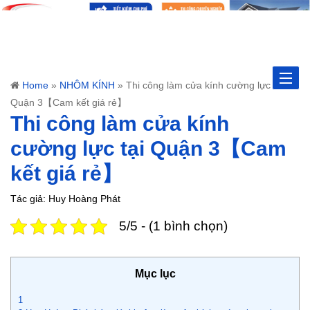
Toggle
Home
»
NHÔM KÍNH
»
Thi công làm cửa kính cường lực tại
Quận 3【Cam kết giá rẻ】
naviga
Thi công làm cửa kính
cường lực tại Quận 3【Cam
kết giá rẻ】
Tác giả: Huy Hoàng Phát
5/5 - (1 bình chọn)
Mục lục
1