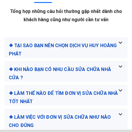
Tổng hợp những câu hỏi thường gặp nhất dành cho
khách hàng cũng như người cần tư vấn
❖ TẠI SAO BẠN NÊN CHỌN DỊCH VỤ HUY HOÀNG
PHÁT
❖ KHI NÀO BẠN CÓ NHU CẦU SỬA CHỮA NHÀ
CỬA ?
❖ LÀM THẾ NÀO ĐỂ TÌM ĐƠN VỊ SỬA CHỮA NHÀ
TỐT NHẤT
❖ LÀM VIỆC VỚI ĐƠN VỊ SỬA CHỮA NHƯ NÀO
CHO ĐÚNG