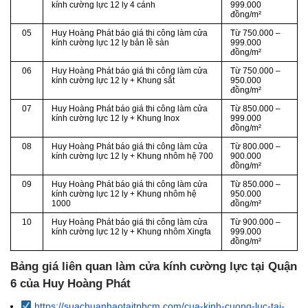
kính cường lực 12 ly 4 cánh
999.000
đồng/m²
05
Huy Hoàng Phát báo giá thi công làm cửa
Từ
750.000 –
kính cường lực
12
ly
bản lề sàn
999.000
đồng/m²
06
Huy Hoàng Phát báo giá thi công làm cửa
Từ
750.000 –
kính cường lực 12 ly + Khung sắt
950.000
đồng/m²
07
Huy Hoàng Phát báo giá thi công làm cửa
Từ
850.000 –
kính cường lực 12 ly + Khung Inox
999.000
đồng/m²
08
Huy Hoàng Phát báo giá thi công làm cửa
Từ
800.000 –
kính cường lực 12 ly + Khung nhôm hệ 700
900.000
đồng/m²
09
Huy Hoàng Phát báo giá thi công làm cửa
Từ
850.000 –
kính cường lực 12 ly + Khung nhôm hệ
950.000
1000
đồng/m²
10
Huy Hoàng Phát báo giá thi công làm cửa
Từ 900.000 –
kính cường lực 12 ly + Khung nhôm Xingfa
999.000
đồng/m²
Bảng giá liên quan làm cửa kính cường lực tại Quận
6 của Huy Hoàng Phát
https://suachuanhaotaitphcm.com/cua-kinh-cuong-luc-tai-