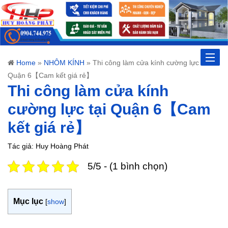
Toggle
Home
»
NHÔM KÍNH
»
Thi công làm cửa kính cường lực tại
Quận 6【Cam kết giá rẻ】
naviga
Thi công làm cửa kính
cường lực tại Quận 6【Cam
kết giá rẻ】
Tác giả: Huy Hoàng Phát
5/5 - (1 bình chọn)
Mục lục
[
show
]