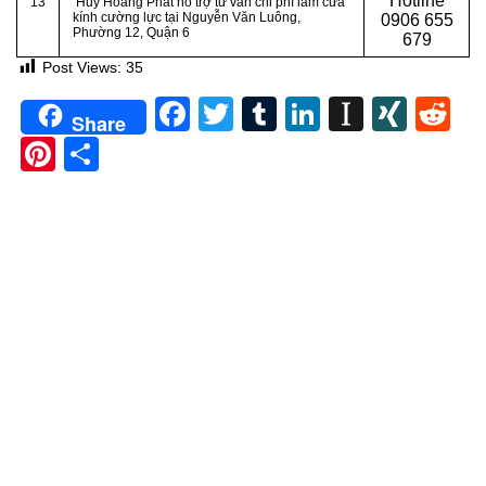
Hotline
13
Huy Hoàng Phát hỗ trợ tư vấn chi phí làm cửa
kính cường lực tại Nguyễn Văn Luông,
0
906 655
Phường 12, Quận 6
679
Post Views:
35
Facebook
Twitter
Tumblr
LinkedIn
Instapa
XIN
Re
Share
Pinterest
Share