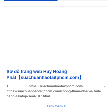
Sơ đồ trang web Huy Hoàng
Phát【suachuanhaotaitphcm.com】
1 https://suachuanhaotaitphcm.com/ 2
https://suachuanhaotaitphcm.com/chong-tham-nha-ve-sinh-
bang-sikatop-seal-107.html 3
https://suachuanhaotaitphcm.com/ve-tranh-tuong.html 4
https://suachuanhaotaitphcm.com/khoan-gieng-cong-
Xem thêm >
nghiep.html 5 https://suachuanhaotaitphcm.com/thi-cong-giay-