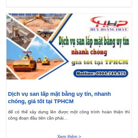
dan-tuong.html 6 https://suachuanhaotaitphcm.com/chong-
tham-nha-ve-sinh-bang-sika-107.html 7
https://suachuanhaotaitphcm.com/tho-thay-bon-cau.html 8
https://suachuanhaotaitphcm.com/thong-tac-nha-ve-sinh.html
9 https://suachuanhaotaitphcm.com/chuyen-nhan-son-cua-
sat.html 10...
Dịch vụ san lấp mặt bằng uy tín, nhanh
chóng, giá tốt tại TPHCM
để có thể xây dựng lên được một công trình hoàn thiện thì
công đoạn đầu tiên cần phải...
Xem thêm >