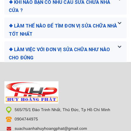
❖ KHI NÀO BẠN CÓ NHU CẦU SỬA CHỮA NHÀ
CỬA ?
❖ LÀM THẾ NÀO ĐỂ TÌM ĐƠN VỊ SỬA CHỮA NHÀ
TỐT NHẤT
❖ LÀM VIỆC VỚI ĐƠN VỊ SỬA CHỮA NHƯ NÀO
CHO ĐÚNG
565/75/1 Đào Trinh Nhất, Thủ Đức, Tp Hồ Chí Minh
0904744975
suachuanhahuyhoangphat@gmail.com