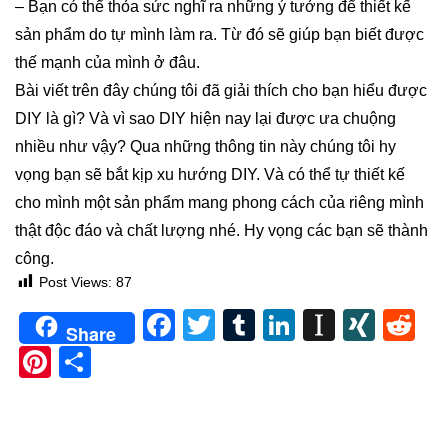
– Bạn có thể thỏa sức nghĩ ra những ý tưởng để thiết kế
sản phẩm do tự mình làm ra. Từ đó sẽ giúp bạn biết được
thế mạnh của mình ở đâu.
Bài viết trên đây chúng tôi đã giải thích cho bạn hiểu được
DIY là gì? Và vì sao DIY hiện nay lại được ưa chuộng
nhiều như vậy? Qua những thông tin này chúng tôi hy
vọng bạn sẽ bắt kịp xu hướng DIY. Và có thể tự thiết kế
cho mình một sản phẩm mang phong cách của riêng mình
thật độc đáo và chất lượng nhé. Hy vọng các bạn sẽ thành
công.
Post Views:
87
Facebook
Twitter
Tumblr
LinkedIn
Instapa
XIN
Re
Share
Pinterest
Share