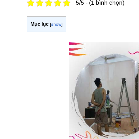
5/5 - (1 bình chọn)
Mục lục
[
show
]