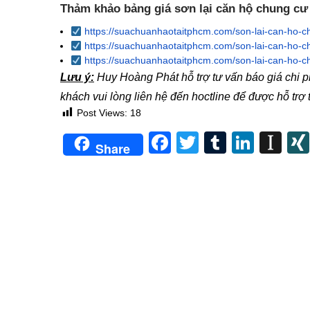
Thảm khảo bảng giá sơn lại căn hộ chung cư
https://suachuanhaotaitphcm.com/son-lai-can-ho-c
https://suachuanhaotaitphcm.com/son-lai-can-ho-c
https://suachuanhaotaitphcm.com/son-lai-can-ho-c
Lưu ý:
Huy Hoàng Phát hỗ trợ tư vấn báo giá chi p
khách vui lòng liên hệ đến hoctline để được hỗ trợ
Post Views:
18
Facebook
Twitter
Tumblr
Linke
In
Share