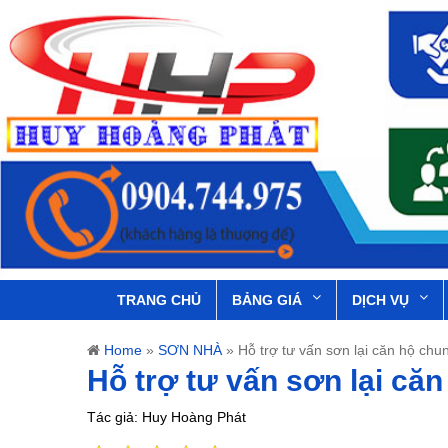
TRANG CHỦ
BẢNG GIÁ
DỊCH VỤ
Home
»
SƠN NHÀ
»
Hỗ trợ tư vấn sơn lại căn hộ ch
Hỗ trợ tư vấn sơn lại că
Tác giả: Huy Hoàng Phát