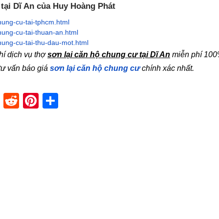
 tại Dĩ An của Huy Hoàng Phát
hung-cu-tai-tphcm.html
hung-cu-tai-thuan-an.html
hung-cu-tai-thu-dau-mot.html
hí dịch vụ thợ
sơn lại căn hộ chung cư tại Dĩ An
miễn phí 100
 tư vấn báo giá
sơn lại căn hộ chung cư
chính xác nhất.
dIn
stapaper
XING
Reddit
Pinterest
Share