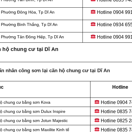
Hotline 0
904 99
ại Phường Đông Hòa
, Tp Dĩ An
Hotline 0934 65
ại Phường Bình Thắng
, Tp Dĩ An
Hotline 0904 99
ại Phường Tân Đông Hiệp
, Tp Dĩ An
 hộ chung cư tại Dĩ An
n nhân công sơn lại căn hộ chung cư tại Dĩ An
ục
Hotline
Hotline 0
904 7
hộ chung cư bằng sơn Kova
Hotline 0
835 7
ộ chung cư bằng sơn Dulux Inspire
Hotline 0
825 2
ộ chung cư bằng sơn Jotun Majestic
Hotline 0
835 7
 chung cư bằng sơn Maxilite Kinh tế