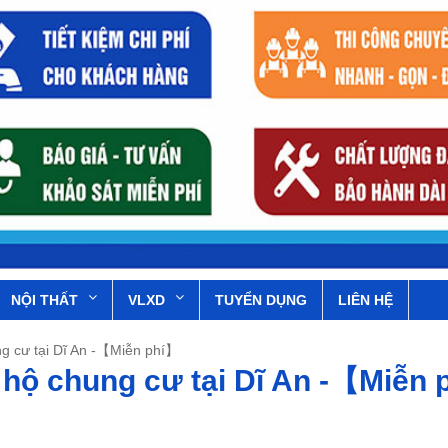
NỘI THẤT
VLXD
TUYỂN DỤNG
LIÊN HỆ
ung cư tại Dĩ An -【Miễn phí】
n hộ chung cư tại Dĩ An -【Miễn