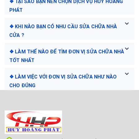
❖ TẠI SAO BẠN NÊN CHỌN DỊCH VỤ HUY HOÀNG
PHÁT
❖ KHI NÀO BẠN CÓ NHU CẦU SỬA CHỮA NHÀ
CỬA ?
❖ LÀM THẾ NÀO ĐỂ TÌM ĐƠN VỊ SỬA CHỮA NHÀ
TỐT NHẤT
❖ LÀM VIỆC VỚI ĐƠN VỊ SỬA CHỮA NHƯ NÀO
CHO ĐÚNG