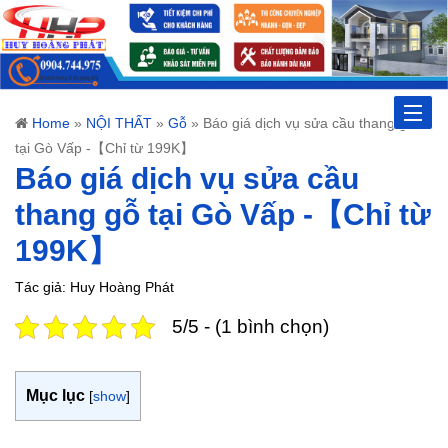
Toggle
Home
»
NỘI THẤT
»
Gỗ
»
Báo giá dịch vụ sửa cầu thang gỗ
tại Gò Vấp -【Chỉ từ 199K】
naviga
Báo giá dịch vụ sửa cầu
thang gỗ tại Gò Vấp -【Chỉ từ
199K】
Tác giả: Huy Hoàng Phát
5/5 - (1 bình chọn)
Mục lục
[
show
]