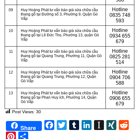
Hotline
09
Huy Hoàng Phát tư vấn báo giá sửa chữa cầu
thang gỗ tại Đường số 3, Phường 9, Quận Gò
0
835 748
Vấp
593
Hotline
10
Huy Hoàng Phát tư vấn báo giá sửa chữa cầu
thang gỗ tại
Lê Đức Thọ, Phường 13, quận Gò
0
934 655
Vấp
679
Hotline
11
Huy Hoàng Phát tư vấn báo giá sửa chữa cầu
thang gỗ tại
Quang Trung, Phường 11, Quận Gò
0
825 281
Vấp
514
Hotline
12
Huy Hoàng Phát tư vấn báo giá sửa chữa cầu
thang gỗ tại
Quang Trung, Phường 12, Quận
0
904 706
Gò Vấp
588
Hotline
13
Huy Hoàng Phát tư vấn báo giá sửa chữa cầu
thang gỗ tại
Phan Huy ích, Phường 14, Quận
0
906 655
Gò Vấp
679
Post Views:
30
Facebook
Twitter
Tumblr
LinkedIn
Instapa
XIN
Re
Share
Pinterest
Share