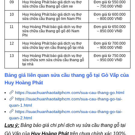
09
Huy Hoàng Phát báo giá dịch vụ thợ
Đơn giá từ 550.000
sửa chữa cầu thang gỗ căm xe
– 750.000 VNĐ
10
Huy Hoàng Phát báo giá dịch vụ thợ
Đơn giá từ 600.000
sửa chữa cầu thang gỗ lim Nam Phi
– 800.000 VNĐ
11
Huy Hoàng Phát báo giá dịch vụ thợ
Đơn giá từ 650.000
sửa chữa cầu thang gỗ gõ đỏ Nam
– 850.000 VNĐ
Phi
12
Huy Hoàng Phát báo giá dịch vụ thợ
Đơn giá từ 700.000
sửa chữa tay vịn cầu thang gỗ tại nhà
– 900.000 VNĐ
13
Huy Hoàng Phát báo giá dịch vụ thợ
Đơn giá từ 750.000
sửa chữa sơn sửa chữa cầu thang gỗ
– 950.000 VNĐ
tại nhà
Bảng giá liên quan sửa cầu thang gỗ tại Gò Vấp của
Huy Hoàng Phát
https://suachuanhaotaitphcm.com/sua-cau-thang-go.html
https://suachuanhaotaitphcm.com/sua-cau-thang-go-tai-
quan-1.html
https://suachuanhaotaitphcm.com/sua-cau-thang-go-tai-
quan-2.html
Lưu ý:
Bảng báo giá chi phí dịch vụ sửa cầu thang gỗ tại
Gò Vấp của
Huy Hoàng Phát
trên chưa chính xác 100%.