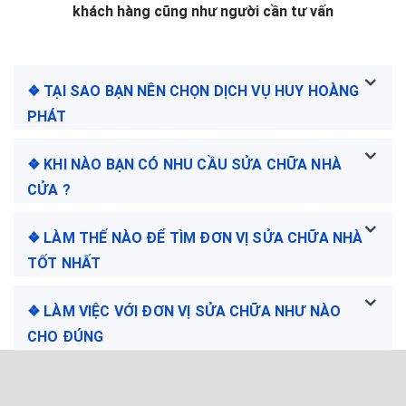
khách hàng cũng như người cần tư vấn
❖ TẠI SAO BẠN NÊN CHỌN DỊCH VỤ HUY HOÀNG
PHÁT
❖ KHI NÀO BẠN CÓ NHU CẦU SỬA CHỮA NHÀ
CỬA ?
❖ LÀM THẾ NÀO ĐỂ TÌM ĐƠN VỊ SỬA CHỮA NHÀ
TỐT NHẤT
❖ LÀM VIỆC VỚI ĐƠN VỊ SỬA CHỮA NHƯ NÀO
CHO ĐÚNG