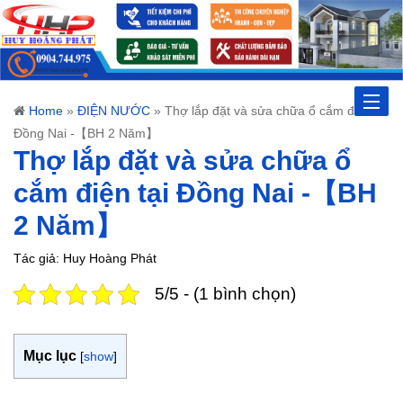
Toggle
Home
»
ĐIỆN NƯỚC
»
Thợ lắp đặt và sửa chữa ổ cắm điện tại
Đồng Nai -【BH 2 Năm】
naviga
Thợ lắp đặt và sửa chữa ổ
cắm điện tại Đồng Nai -【BH
2 Năm】
Tác giả: Huy Hoàng Phát
5/5 - (1 bình chọn)
Mục lục
[
show
]