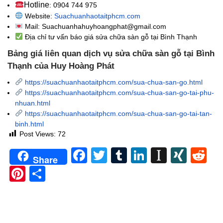
Hotline
: 0904 744 975
Website:
Suachuanhaotaitphcm.com
Mail: Suachuanhahuyhoangphat@gmail.com
Địa chỉ tư vấn báo giá sửa chữa sàn gỗ tại Bình Thạnh
Bảng giá liên quan dịch vụ sửa chữa sàn gỗ tại Bình
Thạnh của Huy Hoàng Phát
https://suachuanhaotaitphcm.com/sua-chua-san-go.html
https://suachuanhaotaitphcm.com/sua-chua-san-go-tai-phu-
nhuan.html
https://suachuanhaotaitphcm.com/sua-chua-san-go-tai-tan-
binh.html
Post Views:
72
Facebook
Twitter
Tumblr
LinkedIn
Instapa
XIN
Re
Share
Pinterest
Share