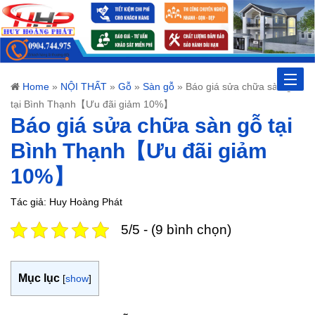
Toggle
Home
»
NỘI THẤT
»
Gỗ
»
Sàn gỗ
»
Báo giá sửa chữa sàn gỗ
tại Bình Thạnh【Ưu đãi giảm 10%】
naviga
Báo giá sửa chữa sàn gỗ tại
Bình Thạnh【Ưu đãi giảm
10%】
Tác giả: Huy Hoàng Phát
5/5 - (9 bình chọn)
Mục lục
[
show
]