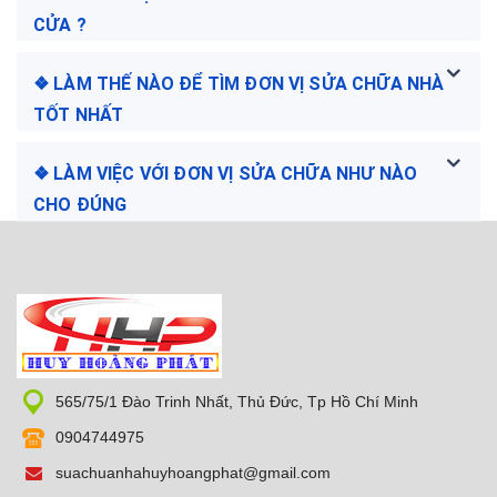
CỬA ?
❖ LÀM THẾ NÀO ĐỂ TÌM ĐƠN VỊ SỬA CHỮA NHÀ
TỐT NHẤT
❖ LÀM VIỆC VỚI ĐƠN VỊ SỬA CHỮA NHƯ NÀO
CHO ĐÚNG
565/75/1 Đào Trinh Nhất, Thủ Đức, Tp Hồ Chí Minh
0904744975
suachuanhahuyhoangphat@gmail.com