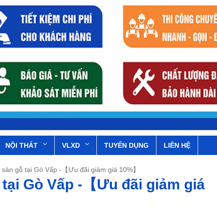
NỘI THẤT
VLXD
TUYỂN DỤNG
LIÊN HỆ
a sàn gỗ tại Gò Vấp -【Ưu đãi giảm giá 10%】
 tại Gò Vấp -【Ưu đãi giảm giá