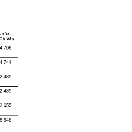
n sửa
 Gò Vấp
4 706
4 744
2 489
2 489
2 655
8 648