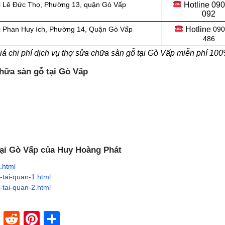
Hotline 09
i
Lê Đức Thọ, Phường 13, quận Gò Vấp
092
Hotline
i
Phan Huy ích, Phường 14, Quận Gò Vấp
090
486
á chi phí dịch vụ thợ sửa chữa sàn gỗ tại Gò Vấp miễn phí 10
hữa sàn gỗ tại Gò Vấp
tại Gò Vấp của Huy Hoàng Phát
.html
tai-quan-1.html
tai-quan-2.html
dIn
stapaper
XING
Reddit
Pinterest
Share