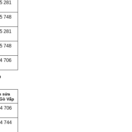
5 281
5 748
5 281
5 748
4 706
p
n sửa
 Gò Vấp
04 706
04 744