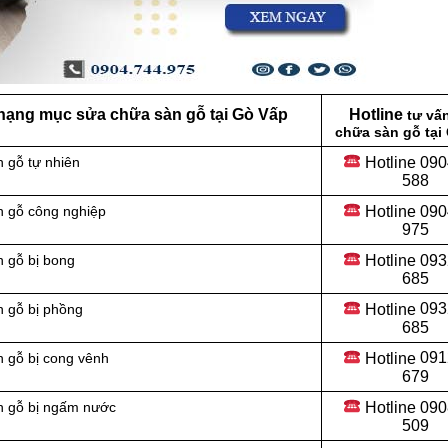
 hạng mục sửa chữa sàn gỗ tại Gò Vấp
Hotline
tư vấ
chữa sàn gỗ tại
Hotline 090
 gỗ tự nhiên
588
Hotline 090
n gỗ công nghiệp
975
Hotline 093
n gỗ bị bong
685
Hotline
093
n gỗ bị phồng
685
Hotline
091
n gỗ bị cong vênh
679
Hotline 090
n gỗ bị ngấm nước
509