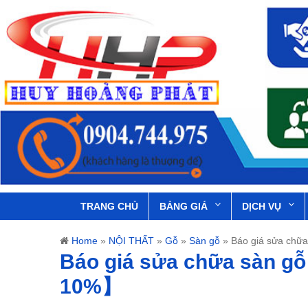
TRANG CHỦ
BẢNG GIÁ
DỊCH VỤ
Home
»
NỘI THẤT
»
Gỗ
»
Sàn gỗ
»
Báo giá sửa chữ
Báo giá sửa chữa sàn gỗ
10%】