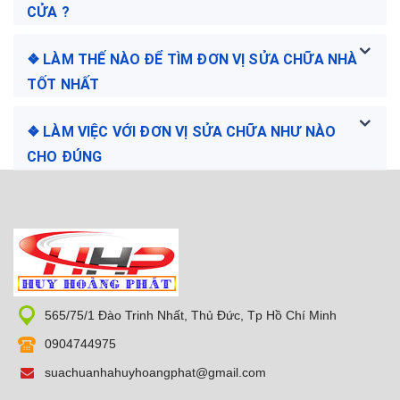
CỬA ?
❖ LÀM THẾ NÀO ĐỂ TÌM ĐƠN VỊ SỬA CHỮA NHÀ
TỐT NHẤT
❖ LÀM VIỆC VỚI ĐƠN VỊ SỬA CHỮA NHƯ NÀO
CHO ĐÚNG
565/75/1 Đào Trinh Nhất, Thủ Đức, Tp Hồ Chí Minh
0904744975
suachuanhahuyhoangphat@gmail.com