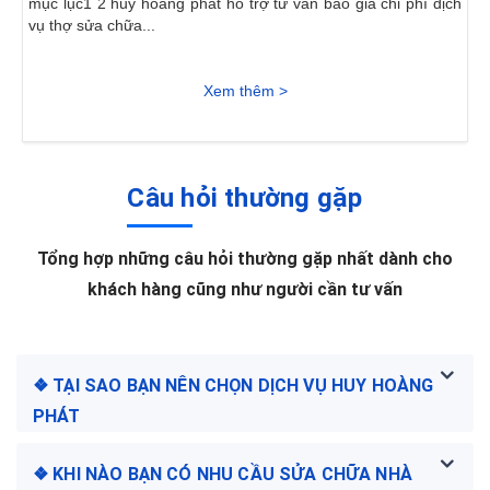
mục lục1 2 huy hoàng phát hỗ trợ tư vấn báo giá chi phí dịch
vụ thợ sửa chữa...
Xem thêm >
Câu hỏi thường gặp
Tổng hợp những câu hỏi thường gặp nhất dành cho
khách hàng cũng như người cần tư vấn
❖ TẠI SAO BẠN NÊN CHỌN DỊCH VỤ HUY HOÀNG
PHÁT
❖ KHI NÀO BẠN CÓ NHU CẦU SỬA CHỮA NHÀ