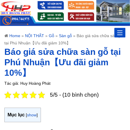
Toggle
Home
»
NỘI THẤT
»
Gỗ
»
Sàn gỗ
»
Báo giá sửa chữa sàn gỗ
tại Phú Nhuận【Ưu đãi giảm 10%】
naviga
Báo giá sửa chữa sàn gỗ tại
Phú Nhuận【Ưu đãi giảm
10%】
Tác giả: Huy Hoàng Phát
5/5 - (10 bình chọn)
Mục lục
[
show
]