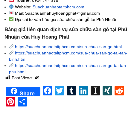
Hotline
: 0904 744 975
Website:
Suachuanhaotaitphcm.com
Mail: Suachuanhahuyhoangphat@gmail.com
Địa chỉ tư vấn báo giá sửa chữa sàn gỗ tại Phú Nhuận
Bảng giá liên quan dịch vụ sửa chữa sàn gỗ tại Phú
Nhuận của Huy Hoàng Phát
https://suachuanhaotaitphcm.com/sua-chua-san-go.html
https://suachuanhaotaitphcm.com/sua-chua-san-go-tai-tan-
binh.html
https://suachuanhaotaitphcm.com/sua-chua-san-go-tai-tan-
phu.html
Post Views:
49
Facebook
Twitter
Tumblr
LinkedIn
Instapa
XIN
Re
Share
Pinterest
Share