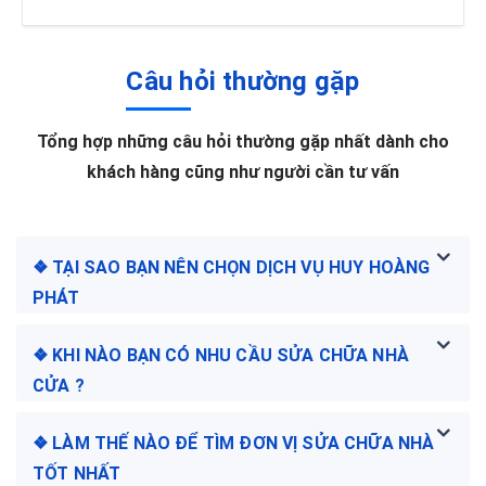
Câu hỏi thường gặp
Tổng hợp những câu hỏi thường gặp nhất dành cho
khách hàng cũng như người cần tư vấn
❖ TẠI SAO BẠN NÊN CHỌN DỊCH VỤ HUY HOÀNG
PHÁT
❖ KHI NÀO BẠN CÓ NHU CẦU SỬA CHỮA NHÀ
CỬA ?
❖ LÀM THẾ NÀO ĐỂ TÌM ĐƠN VỊ SỬA CHỮA NHÀ
TỐT NHẤT