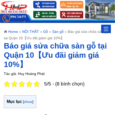
Toggle
Home
»
NỘI THẤT
»
Gỗ
»
Sàn gỗ
»
Báo giá sửa chữa sàn gỗ
tại Quận 10【Ưu đãi giảm giá 10%】
naviga
Báo giá sửa chữa sàn gỗ tại
Quận 10【Ưu đãi giảm giá
10%】
Tác giả: Huy Hoàng Phát
5/5 - (8 bình chọn)
Mục lục
[
show
]