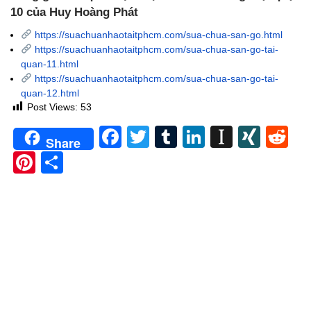
10 của Huy Hoàng Phát
https://suachuanhaotaitphcm.com/sua-chua-san-go.html
https://suachuanhaotaitphcm.com/sua-chua-san-go-tai-
quan-11.html
https://suachuanhaotaitphcm.com/sua-chua-san-go-tai-
quan-12.html
Post Views:
53
Facebook
Twitter
Tumblr
LinkedIn
Instapa
XIN
Re
Share
Pinterest
Share