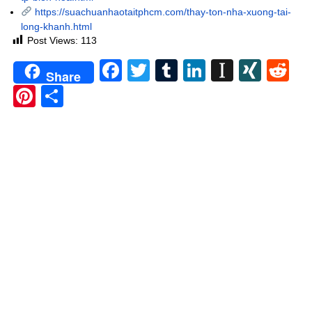
https://suachuanhaotaitphcm.com/thay-ton-nha-xuong-tai-
long-khanh.html
Post Views:
113
Facebook
Twitter
Tumblr
LinkedIn
Instapa
XIN
Re
Share
Pinterest
Share