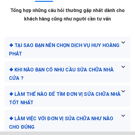
Tổng hợp những câu hỏi thường gặp nhất dành cho
khách hàng cũng như người cần tư vấn
❖ TẠI SAO BẠN NÊN CHỌN DỊCH VỤ HUY HOÀNG
PHÁT
❖ KHI NÀO BẠN CÓ NHU CẦU SỬA CHỮA NHÀ
CỬA ?
❖ LÀM THẾ NÀO ĐỂ TÌM ĐƠN VỊ SỬA CHỮA NHÀ
TỐT NHẤT
❖ LÀM VIỆC VỚI ĐƠN VỊ SỬA CHỮA NHƯ NÀO
CHO ĐÚNG