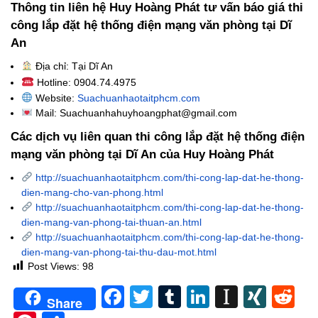
Thông tin liên hệ Huy Hoàng Phát tư vấn báo giá thi
công lắp đặt hệ thống điện mạng văn phòng tại Dĩ
An
Địa chỉ: Tại Dĩ An
Hotline: 0904.74.4975
Website:
Suachuanhaotaitphcm.com
Mail: Suachuanhahuyhoangphat@gmail.com
Các dịch vụ liên quan thi công lắp đặt hệ thống điện
mạng văn phòng tại Dĩ An của Huy Hoàng Phát
http://suachuanhaotaitphcm.com/thi-cong-lap-dat-he-thong-
dien-mang-cho-van-phong.html
http://suachuanhaotaitphcm.com/thi-cong-lap-dat-he-thong-
dien-mang-van-phong-tai-thuan-an.html
http://suachuanhaotaitphcm.com/thi-cong-lap-dat-he-thong-
dien-mang-van-phong-tai-thu-dau-mot.html
Post Views:
98
Facebook
Twitter
Tumblr
LinkedIn
Instapa
XIN
Re
Share