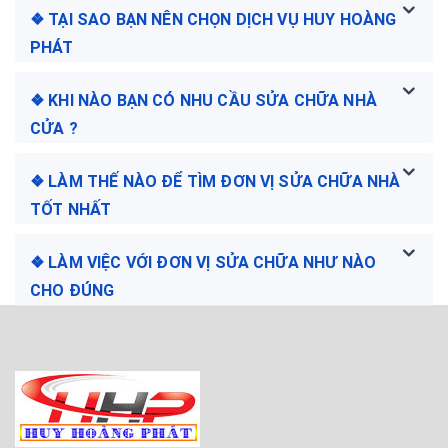
❖ TẠI SAO BẠN NÊN CHỌN DỊCH VỤ HUY HOÀNG
PHÁT
❖ KHI NÀO BẠN CÓ NHU CẦU SỬA CHỮA NHÀ
CỬA ?
❖ LÀM THẾ NÀO ĐỂ TÌM ĐƠN VỊ SỬA CHỮA NHÀ
TỐT NHẤT
❖ LÀM VIỆC VỚI ĐƠN VỊ SỬA CHỮA NHƯ NÀO
CHO ĐÚNG