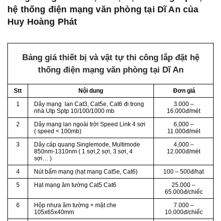
hệ thống điện mạng văn phòng tại Dĩ An của
Huy Hoàng Phát
Bảng giá thiết bị và vật tự thi công lắp đặt hệ
thống điện mạng văn phòng tại Dĩ An
Stt
Nội dung
Đơn giá
1
Dây mạng lan Cat3, Cat5e, Cat6 đi trong
3.000 –
nhà Utp Sptp 10/100/1000 mb
16.000đ/mét
2
Dây mạng lan ngoài trời Speed Link 4 sợi
6,000 –
( speed < 100mb)
11.000đ/mét
3
Dây cáp quang Singlemode, Multimode
4,000 –
850nm-1310nm ( 1 sợi,2 sợi, 3 sợi, 4
12.000đ/mét
sợi… )
4
Nút bấm mạng (hạt mạng Cat5e, Cat6)
100 – 500đ/hạt
5
Hạt mạng âm tường Cat5 Cat6
25.000 –
65.000đ/chiếc
6
Hộp nhựa âm tường + mặt che
7.000 –
105x65x40mm
10.000đ/chiếc