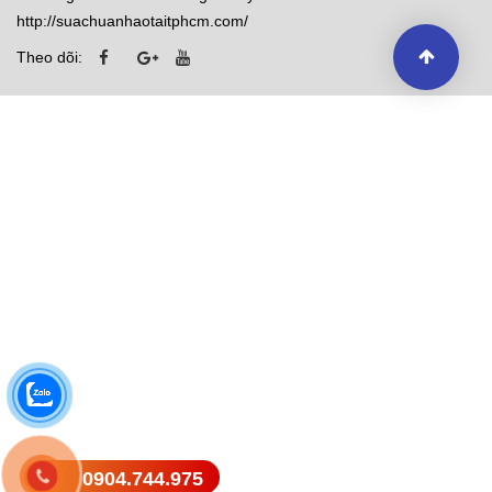
http://suachuanhaotaitphcm.com/
Theo dõi:
0904.744.975