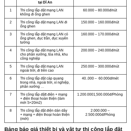
tại Dĩ An
1
Thi công lắp đặt mạng LAN
60.000 – 80.000đ/nút
không đi ống ghen
2
Thi công lắp đặt mạng LAN đi
150.000 – 160.000đ/nút
ống ghen
3
Thi công lắp đặt mạng LAN có
160.000 – 170.000đ/nút
ống ghen, đục trần, đục xuyên
tường
4
Thi công lắp đặt mạng LAN
200.000 – 240.000đ/nút
cho phân xưởng, tòa nhà, khu
công nghiệp
5
Thi công lắp đặt mạng LAN
250.000 – 300.000đ/nút
ngoài trời, đi trên cao
6
Thi công lắp đặt cáp quang
40..000 – 60.000đ/mét
trong nhà, ngoài trời, xí nghiệp,
phân xưởng …
7
Thi công lắp đặtt điện + mạng
1.200.0001,500.000đ/Phòng
+ điện thoại hoàn thiện (làm
mới S<20m2)
8
Thi công lắp đặt điện dán dây
2.000.000 –
+ mạng + điện thoại hoàn thiện
2.500.000đ/Phòng
(mới)
Bảng báo giá thiết bị và vật tự thi công lắp đặt