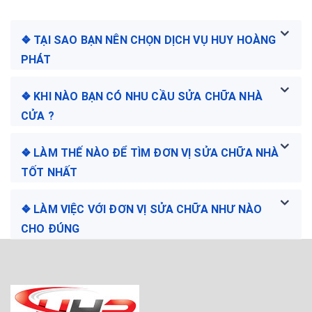
❖ TẠI SAO BẠN NÊN CHỌN DỊCH VỤ HUY HOÀNG
PHÁT
❖ KHI NÀO BẠN CÓ NHU CẦU SỬA CHỮA NHÀ
CỬA ?
❖ LÀM THẾ NÀO ĐỂ TÌM ĐƠN VỊ SỬA CHỮA NHÀ
TỐT NHẤT
❖ LÀM VIỆC VỚI ĐƠN VỊ SỬA CHỮA NHƯ NÀO
CHO ĐÚNG