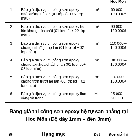
Hóc Môn
1
Báo giá dịch vụ thi công sơn epoxy
m²
60.000 –
nhà xưởng hệ lăn (01 lớp lót + 02 lớp
100.000₫
màu)
2
Báo giá dịch vụ thi công sơn epoxy hệ
m²
90.000 –
lăn kháng hóa chất (01 lớp lót + 02 lớp
130.000₫
màu)
3
Báo giá dịch vụ thi công sơn epoxy
m²
110.000 –
chống tĩnh điện hệ lăn (01 lớp lót + 02
160.000₫
lớp màu)
4
Báo giá dịch vụ thi công sơn epoxy
m²
100.000 –
chống axit hóa chất hệ lăn (01 lớp lót +
150.000₫
02 lớp màu)
5
Báo giá dịch vụ thi công sơn epoxy
m²
110.000 –
chống trơn trượt hệ lăn (01 lớp lót + 02
160.000₫
lớp màu)
6
Báo giá dịch vụ thi công sơn epoxy line
Md
15.000 –
vàng và trắng
20.000₫
Bảng giá thi công sơn epoxy hệ tự san phẳng
tại
Hóc Môn (Độ dày 1mm – đến 3mm)
Hạng mục
Stt
Đvt
Đơn giá thi