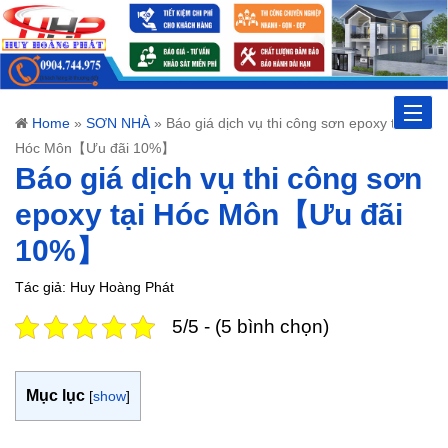
Toggle
Home
»
SƠN NHÀ
»
Báo giá dịch vụ thi công sơn epoxy tại
Hóc Môn【Ưu đãi 10%】
naviga
Báo giá dịch vụ thi công sơn
epoxy tại Hóc Môn【Ưu đãi
10%】
Tác giả: Huy Hoàng Phát
5/5 - (5 bình chọn)
Mục lục
[
show
]