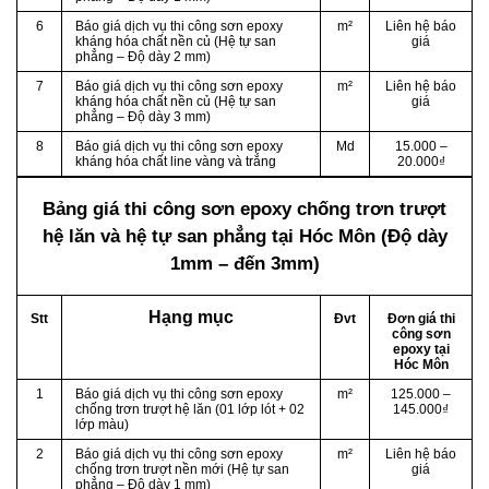
6
Báo giá dịch vụ thi công sơn epoxy
m²
Liên hệ báo
kháng hóa chất nền củ (Hệ tự san
giá
phẳng – Độ dày 2 mm)
7
Báo giá dịch vụ thi công sơn epoxy
m²
Liên hệ báo
kháng hóa chất nền củ (Hệ tự san
giá
phẳng – Độ dày 3 mm)
8
Báo giá dịch vụ thi công sơn epoxy
Md
15.000 –
kháng hóa chất line vàng và trắng
20.000₫
Bảng giá thi công sơn epoxy chống trơn trượt
hệ lăn và hệ tự san phẳng
tại Hóc Môn (Độ dày
1mm – đến 3mm)
Hạng mục
Stt
Đvt
Đơn giá thi
công sơn
epoxy tại
Hóc Môn
1
Báo giá dịch vụ thi công sơn epoxy
m²
125.000 –
chống trơn trượt hệ lăn (01 lớp lót + 02
145.000₫
lớp màu)
2
Báo giá dịch vụ thi công sơn epoxy
m²
Liên hệ báo
chống trơn trượt nền mới (Hệ tự san
giá
phẳng – Độ dày 1 mm)