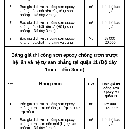
6
Báo giá dịch vụ thi công sơn epoxy
m²
Liên hệ báo
kháng hóa chất nền củ (Hệ tự san
giá
phẳng – Độ dày 2 mm)
7
Báo giá dịch vụ thi công sơn epoxy
m²
Liên hệ báo
kháng hóa chất nền củ (Hệ tự san
giá
phẳng – Độ dày 3 mm)
8
Báo giá dịch vụ thi công sơn epoxy
Md
15.000 –
kháng hóa chất line vàng và trắng
20.000₫
Bảng giá thi công sơn epoxy chống trơn trượt
hệ lăn và hệ tự san phẳng
tại quận 11 (Độ dày
1mm – đến 3mm)
Hạng mục
Stt
Đvt
Đơn giá thi
công sơn
epoxy tại
quận 11
1
Báo giá dịch vụ thi công sơn epoxy
m²
125.000 –
chống trơn trượt hệ lăn (01 lớp lót + 02
145.000₫
lớp màu)
2
Báo giá dịch vụ thi công sơn epoxy
m²
Liên hệ báo
chống trơn trượt nền mới (Hệ tự san
giá
phẳng – Độ dày 1 mm)