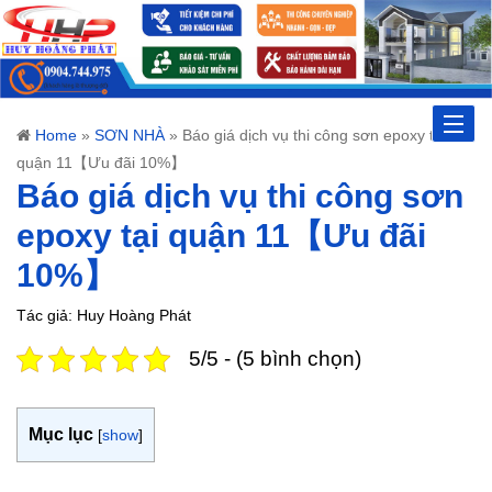
Toggle
Home
»
SƠN NHÀ
»
Báo giá dịch vụ thi công sơn epoxy tại
quận 11【Ưu đãi 10%】
naviga
Báo giá dịch vụ thi công sơn
epoxy tại quận 11【Ưu đãi
10%】
Tác giả: Huy Hoàng Phát
5/5 - (5 bình chọn)
Mục lục
[
show
]