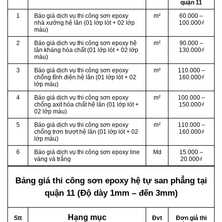
quận 11
1
Báo giá dịch vụ thi công sơn epoxy
m²
60.000 –
nhà xưởng hệ lăn (01 lớp lót + 02 lớp
100.000₫
màu)
2
Báo giá dịch vụ thi công sơn epoxy hệ
m²
90.000 –
lăn kháng hóa chất (01 lớp lót + 02 lớp
130.000₫
màu)
3
Báo giá dịch vụ thi công sơn epoxy
m²
110.000 –
chống tĩnh điện hệ lăn (01 lớp lót + 02
160.000₫
lớp màu)
4
Báo giá dịch vụ thi công sơn epoxy
m²
100.000 –
chống axit hóa chất hệ lăn (01 lớp lót +
150.000₫
02 lớp màu)
5
Báo giá dịch vụ thi công sơn epoxy
m²
110.000 –
chống trơn trượt hệ lăn (01 lớp lót + 02
160.000₫
lớp màu)
6
Báo giá dịch vụ thi công sơn epoxy line
Md
15.000 –
vàng và trắng
20.000₫
Bảng giá thi công sơn epoxy hệ tự san phẳng
tại
quận 11 (Độ dày 1mm – đến 3mm)
Hạng mục
Stt
Đvt
Đơn giá thi