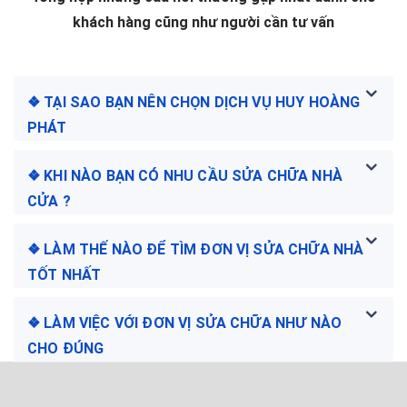
khách hàng cũng như người cần tư vấn
❖ TẠI SAO BẠN NÊN CHỌN DỊCH VỤ HUY HOÀNG
PHÁT
❖ KHI NÀO BẠN CÓ NHU CẦU SỬA CHỮA NHÀ
CỬA ?
❖ LÀM THẾ NÀO ĐỂ TÌM ĐƠN VỊ SỬA CHỮA NHÀ
TỐT NHẤT
❖ LÀM VIỆC VỚI ĐƠN VỊ SỬA CHỮA NHƯ NÀO
CHO ĐÚNG