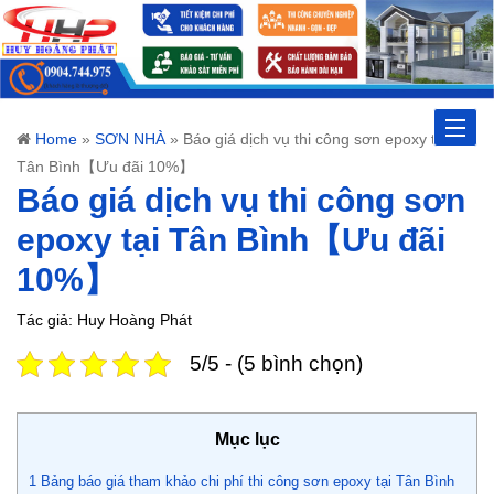
Toggle
Home
»
SƠN NHÀ
»
Báo giá dịch vụ thi công sơn epoxy tại
Tân Bình【Ưu đãi 10%】
naviga
Báo giá dịch vụ thi công sơn
epoxy tại Tân Bình【Ưu đãi
10%】
Tác giả: Huy Hoàng Phát
5/5 - (5 bình chọn)
Mục lục
1
Bảng báo giá tham khảo chi phí thi công sơn epoxy tại Tân Bình