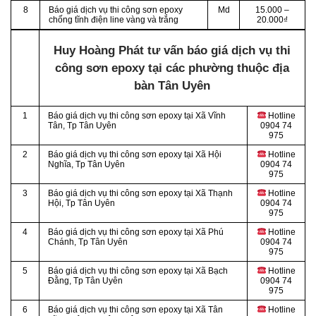
8
Báo giá dịch vụ thi công sơn epoxy
Md
15.000 –
chống tĩnh điện line vàng và trắng
20.000₫
Huy Hoàng Phát tư vấn báo giá dịch vụ thi
công sơn epoxy tại các phường thuộc địa
bàn Tân Uyên
1
Báo giá dịch vụ thi công sơn epoxy tại Xã Vĩnh
Hotline
Tân
, Tp Tân Uyên
0904 74
975
2
Báo giá dịch vụ thi công sơn epoxy tại Xã Hội
Hotline
Nghĩa
, Tp Tân Uyên
0904 74
975
3
Báo giá dịch vụ thi công sơn epoxy tại Xã Thạnh
Hotline
Hội
, Tp Tân Uyên
0904 74
975
4
Báo giá dịch vụ thi công sơn epoxy tại Xã Phú
Hotline
Chánh
, Tp Tân Uyên
0904 74
975
5
Báo giá dịch vụ thi công sơn epoxy tại Xã Bạch
Hotline
Đằng
, Tp Tân Uyên
0904 74
975
6
Báo giá dịch vụ thi công sơn epoxy tại Xã Tân
Hotline