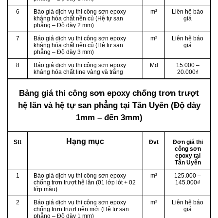
6
Báo giá dịch vụ thi công sơn epoxy
m²
Liên hệ báo
kháng hóa chất nền củ (Hệ tự san
giá
phẳng – Độ dày 2 mm)
7
Báo giá dịch vụ thi công sơn epoxy
m²
Liên hệ báo
kháng hóa chất nền củ (Hệ tự san
giá
phẳng – Độ dày 3 mm)
8
Báo giá dịch vụ thi công sơn epoxy
Md
15.000 –
kháng hóa chất line vàng và trắng
20.000₫
Bảng giá thi công sơn epoxy chống trơn trượt
hệ lăn và hệ tự san phẳng
tại Tân Uyên (Độ dày
1mm – đến 3mm)
Hạng mục
Stt
Đvt
Đơn giá thi
công sơn
epoxy tại
Tân Uyên
1
Báo giá dịch vụ thi công sơn epoxy
m²
125.000 –
chống trơn trượt hệ lăn (01 lớp lót + 02
145.000₫
lớp màu)
2
Báo giá dịch vụ thi công sơn epoxy
m²
Liên hệ báo
chống trơn trượt nền mới (Hệ tự san
giá
phẳng – Độ dày 1 mm)