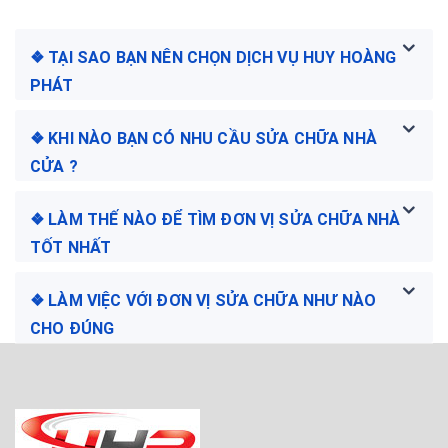
❖ TẠI SAO BẠN NÊN CHỌN DỊCH VỤ HUY HOÀNG
PHÁT
❖ KHI NÀO BẠN CÓ NHU CẦU SỬA CHỮA NHÀ
CỬA ?
❖ LÀM THẾ NÀO ĐỂ TÌM ĐƠN VỊ SỬA CHỮA NHÀ
TỐT NHẤT
❖ LÀM VIỆC VỚI ĐƠN VỊ SỬA CHỮA NHƯ NÀO
CHO ĐÚNG