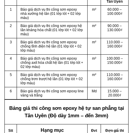
Tân Uyên
1
Báo giá dịch vụ thi công sơn epoxy
m²
60.000 –
nhà xưởng hệ lăn (01 lớp lót + 02 lớp
100.000₫
màu)
2
Báo giá dịch vụ thi công sơn epoxy hệ
m²
90.000 –
lăn kháng hóa chất (01 lớp lót + 02 lớp
130.000₫
màu)
3
Báo giá dịch vụ thi công sơn epoxy
m²
110.000 –
chống tĩnh điện hệ lăn (01 lớp lót + 02
160.000₫
lớp màu)
4
Báo giá dịch vụ thi công sơn epoxy
m²
100.000 –
chống axit hóa chất hệ lăn (01 lớp lót +
150.000₫
02 lớp màu)
5
Báo giá dịch vụ thi công sơn epoxy
m²
110.000 –
chống trơn trượt hệ lăn (01 lớp lót + 02
160.000₫
lớp màu)
6
Báo giá dịch vụ thi công sơn epoxy line
Md
15.000 –
vàng và trắng
20.000₫
Bảng giá thi công sơn epoxy hệ tự san phẳng
tại
Tân Uyên (Độ dày 1mm – đến 3mm)
Hạng mục
Stt
Đvt
Đơn giá thi