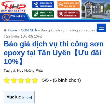
Toggle
Home
»
SƠN NHÀ
»
Báo giá dịch vụ thi công sơn epoxy tại
Tân Uyên【Ưu đãi 10%】
naviga
Báo giá dịch vụ thi công sơn
epoxy tại Tân Uyên【Ưu đãi
10%】
Tác giả: Huy Hoàng Phát
5/5 - (5 bình chọn)
Mục lục
[
show
]