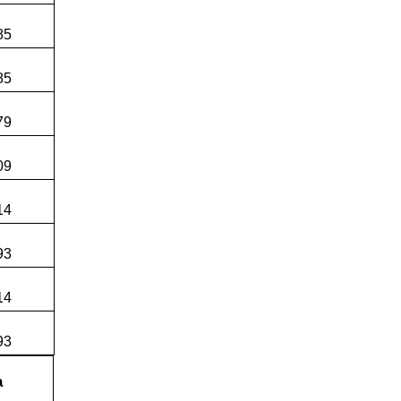
e
85
e
85
e
79
e
09
e
14
e
93
e
14
e
93
à