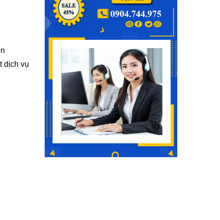
ên
 dịch vụ