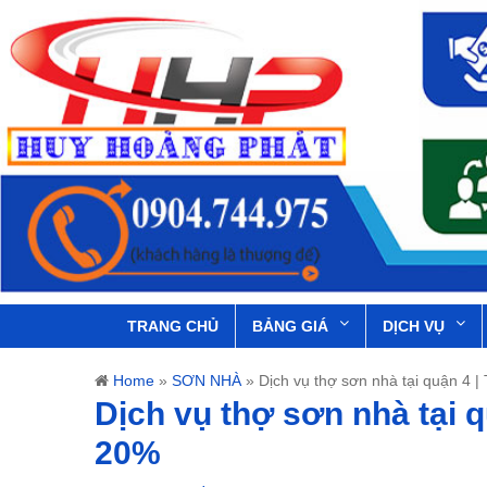
TRANG CHỦ
BẢNG GIÁ
DỊCH VỤ
Home
»
SƠN NHÀ
»
Dịch vụ thợ sơn nhà tại quận 4 |
Dịch vụ thợ sơn nhà tại q
20%