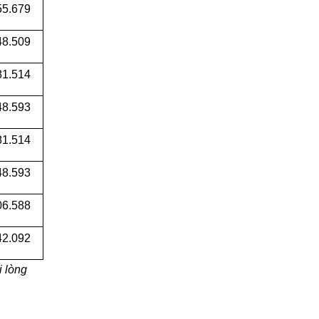
55.679
48.509
81.514
48.593
81.514
48.593
06.588
42.092
i lòng