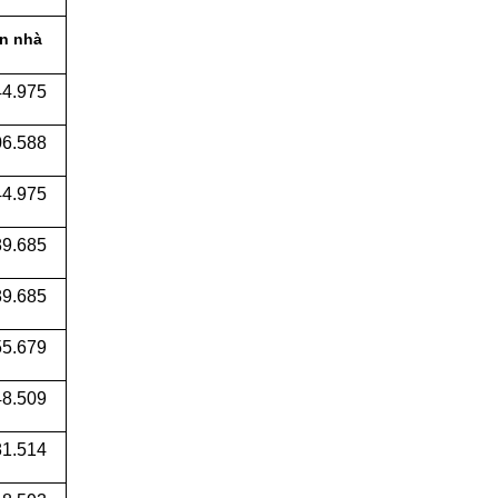
n nhà
44.975
06.588
44.975
89.685
9.685
5.679
48.509
1.514