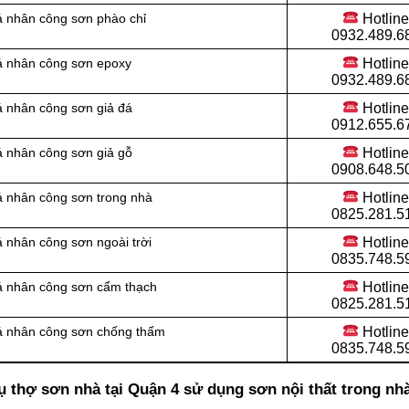
Hotlin
á nhân công sơn phào chỉ
0932.489.6
Hotlin
á nhân công sơn epoxy
0932.489.6
Hotlin
á nhân công sơn giả đá
0912.655.6
Hotlin
á nhân công sơn giả gỗ
0908.648.5
Hotlin
á nhân công sơn trong nhà
0825.281.5
Hotlin
 nhân công sơn ngoài trời
0835.748.5
Hotlin
á nhân công sơn cẩm thạch
0825.281.5
Hotlin
iá nhân công sơn chống thấm
0835.748.5
ụ thợ sơn nhà tại Quận 4 sử dụng sơn nội thất trong nh