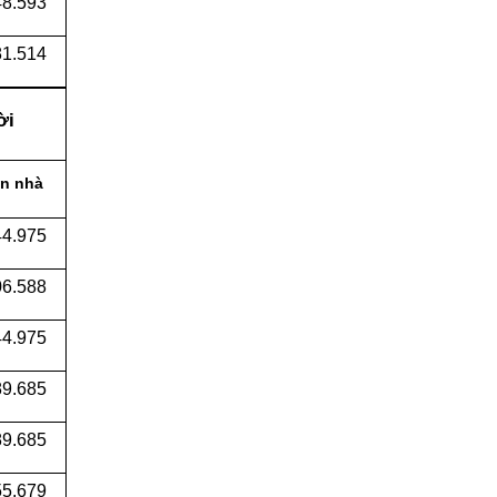
8.593
1.514
ời
n nhà
44.975
06.588
44.975
89.685
9.685
5.679