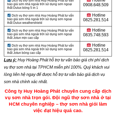
Hotline
Dịch vụ thợ sơn nhà Huy Hoàng Phát tư vấn
báo giá sơn nhà ngoài trời sử dụng sơn ngoại
0908.648.509
thất Dulux bóng 5 in 1
Hotline
Dịch vụ thợ sơn nhà Huy Hoàng Phát tư vấn
báo giá sơn nhà ngoài trời sử dụng sơn ngoại
0825.281.514
thất Dulux weathershield
Hotline
Dịch vụ thợ sơn nhà Huy Hoàng Phát tư vấn
báo giá sơn nhà ngoài trời sử dụng sơn ngoại
0835.748.593
thất Jotun mịn cao cấp
Hotline
Dịch vụ thợ sơn nhà Huy Hoàng Phát tư vấn
báo giá sơn nhà ngoài trời sử dụng sơn ngoại
0825.281.514
thất Jotun bóng cao cấp
Lưu ý:
Huy Hoàng Phát hỗ trợ tư vấn báo giá chi phí dịch
vụ thợ sơn nhà tại TPHCM miễn phí 100%. Quý khách vui
lòng liên hệ ngay để được hỗ trợ tư vấn báo giá dịch vụ
sơn nhà chính xác nhất.
Công ty Huy Hoàng Phát chuyên cung cấp dịch
vụ sơn nhà trọn gói. Đội ngũ thợ sơn nhà ở tại
HCM chuyên nghiệp – thợ sơn nhà giỏi làm
việc đạt hiệu quả cao.