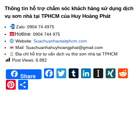
Thông tin hỗ trợ chắm sóc khách hàng sử dụng dịch
vụ sơn nhà tại TPHCM của Huy Hoàng Phát
Zalo: 0904 74 4975
Hotline
: 0904 744 975
Website:
Suachuanhaotaitphcm.com
Mail: Suachuanhahuyhoangphat@gmail.com
Địa chỉ hỗ trợ tư vấn dịch vụ thợ sơn nhà tại TPHCM
Post Views:
6.882
Facebook
Twitter
Tumblr
LinkedIn
Instapa
XIN
Re
Share
Pinterest
Share