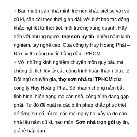
+ Bạn muốn căn nhà mình trở nên khác biệt so với vẻ
cũ kĩ, cằn cõi theo thời gian dài, với biết bao tác động
khắc nghiệt từ thời tiết, môi trường xung quanh. Hãy
đến với những người
thợ sơn uy tín
, nhiều năm kinh
nghiệm, tay nghề cao. Của công ty Huy Hoàng Phát –
Đơn vị thi công uy tín hàng đầu TPHCM.
+ Với những kinh nghiệm chuyên môn quý báu mà
chúng tôi tích lũy từ các công trình hoàn thành thực tế.
Đội ngũ chuyên gia,
thợ sơn nhà tại TPHCM
của
công ty Huy Hoàng Phát. Sẽ nhanh chóng nắm bắt
tình hình, hiện trạng mà căn nhà, công trình đang gặp
phải. Từ đó đề xuất ra các biện pháp khắc phục triệt
để từng sự cố, rủi ro, các mối nguy hại xảy ra do căn
nhà lâu năm cũ kĩ, hao mòn.
Sơn nhà trọn gói
uy tín,
giá rẻ hấp dẫn.