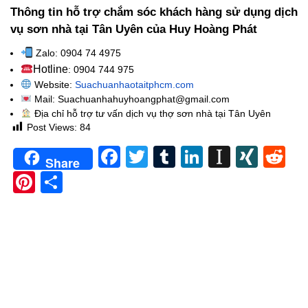
Thông tin hỗ trợ chắm sóc khách hàng sử dụng dịch
vụ sơn nhà tại Tân Uyên của Huy Hoàng Phát
Zalo: 0904 74 4975
Hotline
: 0904 744 975
Website:
Suachuanhaotaitphcm.com
Mail: Suachuanhahuyhoangphat@gmail.com
Địa chỉ hỗ trợ tư vấn dịch vụ thợ sơn nhà tại Tân Uyên
Post Views:
84
Facebook
Twitter
Tumblr
LinkedIn
Instapa
XIN
Re
Share
Pinterest
Share