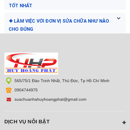
TỐT NHẤT
❖ LÀM VIỆC VỚI ĐƠN VỊ SỬA CHỮA NHƯ NÀO
CHO ĐÚNG
565/75/1 Đào Trinh Nhất, Thủ Đức, Tp Hồ Chí Minh
0904744975
suachuanhahuyhoangphat@gmail.com
DỊCH VỤ NỖI BẬT