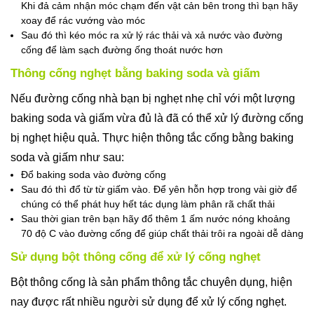
Khi đả cảm nhận móc chạm đến vật cản bên trong thì bạn hãy
xoay để rác vướng vào móc
Sau đó thì kéo móc ra xử lý rác thải và xả nước vào đường
cống để làm sạch đường ống thoát nước hơn
Thông cống nghẹt bằng baking soda và giấm
Nếu đường cống nhà bạn bị nghẹt nhẹ chỉ với một lượng
baking soda và giấm vừa đủ là đã có thể xử lý đường cống
bị nghẹt hiệu quả. Thực hiện thông tắc cống bằng baking
soda và giấm như sau:
Đổ baking soda vào đường cống
Sau đó thì đổ từ từ giấm vào. Để yên hỗn hợp trong vài giờ để
chúng có thể phát huy hết tác dụng làm phân rã chất thải
Sau thời gian trên bạn hãy đổ thêm 1 ấm nước nóng khoảng
70 độ C vào đường cống để giúp chất thải trôi ra ngoài dễ dàng
Sử dụng bột thông cống để xử lý cống nghẹt
Bột thông cống là sản phẩm thông tắc chuyên dụng, hiện
nay được rất nhiều người sử dụng để xử lý cống nghẹt.