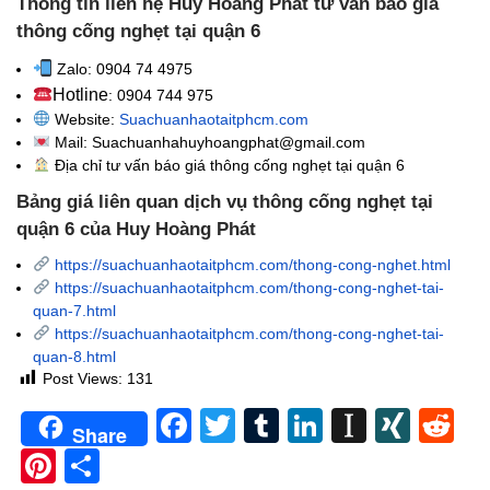
Thông tin liên hệ Huy Hoàng Phát tư vấn báo giá
thông cống nghẹt tại quận 6
Zalo: 0904 74 4975
Hotline
: 0904 744 975
Website:
Suachuanhaotaitphcm.com
Mail: Suachuanhahuyhoangphat@gmail.com
Địa chỉ tư vấn báo giá thông cống nghẹt
tại quận 6
Bảng giá liên quan dịch vụ thông cống nghẹt tại
quận 6 của Huy Hoàng Phát
https://suachuanhaotaitphcm.com/thong-cong-nghet.html
https://suachuanhaotaitphcm.com/thong-cong-nghet-tai-
quan-7.html
https://suachuanhaotaitphcm.com/thong-cong-nghet-tai-
quan-8.html
Post Views:
131
Facebook
Twitter
Tumblr
LinkedIn
Instapa
XIN
Re
Share
Pinterest
Share