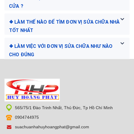
CỬA ?
❖ LÀM THẾ NÀO ĐỂ TÌM ĐƠN VỊ SỬA CHỮA NHÀ
TỐT NHẤT
❖ LÀM VIỆC VỚI ĐƠN VỊ SỬA CHỮA NHƯ NÀO
CHO ĐÚNG
565/75/1 Đào Trinh Nhất, Thủ Đức, Tp Hồ Chí Minh
0904744975
suachuanhahuyhoangphat@gmail.com