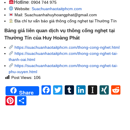
Hotline
: 0904 744 975
Website:
Suachuanhaotaitphcm.com
Mail: Suachuanhahuyhoangphat@gmail.com
Địa chỉ tư vấn báo giá thông cống nghẹt
tại Thường Tín
Bảng giá liên quan dịch vụ thông cống nghẹt tại
Thường Tín của Huy Hoàng Phát
https://suachuanhaotaitphcm.com/thong-cong-nghet.html
https://suachuanhaotaitphcm.com/thong-cong-nghet-tai-
thanh-oai.html
https://suachuanhaotaitphcm.com/thong-cong-nghet-tai-
phu-xuyen.html
Post Views:
106
Facebook
Twitter
Tumblr
LinkedIn
Instapa
XIN
Re
Share
Pinterest
Share