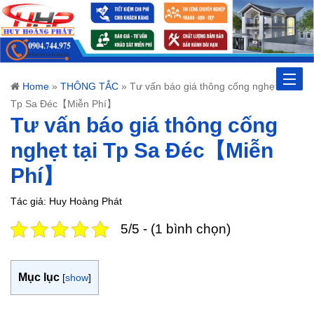
Toggle
Home
»
THÔNG TẮC
»
Tư vấn báo giá thông cống nghẹt tại
Tp Sa Đéc【Miễn Phí】
naviga
Tư vấn báo giá thông cống
nghẹt tại Tp Sa Đéc【Miễn
Phí】
Tác giả: Huy Hoàng Phát
5/5 - (1 bình chọn)
Mục lục
[
show
]