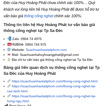
Đéc của Huy Hoàng Phát chưa chính xác 100%… Quý
khách vui lòng liên hệ Huy Hoàng Phát để được hỗ trợ tư
vấn báo giá
thông cống nghẹt
chính xác 100%.
Thông tin liên hệ Huy Hoàng Phát tư vấn báo giá
thông cống nghẹt tại Tp Sa Đéc
Zalo: 0904 74 4975
Hotline
: 0904 744 975
Website:
Suachuanhaotaitphcm.com
Mail: Suachuanhahuyhoangphat@gmail.com
Địa chỉ tư vấn báo giá thông cống nghẹt
tại Tp Sa Đéc
Bảng giá liên quan dịch vụ thông cống nghẹt tại Tp
Sa Đéc của Huy Hoàng Phát
https://suachuanhaotaitphcm.com/thong-cong-nghet.html
https://suachuanhaotaitphcm.com/thong-cong-nghet-tai-
cao-lanh.html
https://suachuanhaotaitphcm.com/thong-cong-nghet-tai-
hong-ngu.html
Post Views:
63