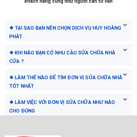
khách hàng cũng như người cần tư vấn
❖ TẠI SAO BẠN NÊN CHỌN DỊCH VỤ HUY HOÀNG
PHÁT
❖ KHI NÀO BẠN CÓ NHU CẦU SỬA CHỮA NHÀ
CỬA ?
❖ LÀM THẾ NÀO ĐỂ TÌM ĐƠN VỊ SỬA CHỮA NHÀ
TỐT NHẤT
❖ LÀM VIỆC VỚI ĐƠN VỊ SỬA CHỮA NHƯ NÀO
CHO ĐÚNG