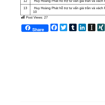
12
Huy Hoàng Phát hỗ trợ tư vấn giá trần và vách 
13
Huy Hoàng Phát hỗ trợ tư vấn giá trần và vách 
10
Post Views:
27
Facebook
Twitter
Tumblr
Linke
In
Share