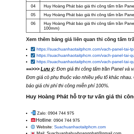
04
Huy Hoàng Phát báo giá thi công tấm trần Pane
05
Huy Hoàng Phát báo giá thi công tấm trần Pane
06
Huy Hoàng Phát báo giá thi công tấm trần Pane
100mm)
Xem thêm bảng giá liên quan thi công tấm tr
https://suachuanhaotaitphcm.com/vach-panel-tai-t
https://suachuanhaotaitphcm.com/vach-panel-tai-q
https://suachuanhaotaitphcm.com/vach-panel-tai-q
==>>>
Lưu ý
:
Đơn giá thi công tấm trần Panel và
Đơn giá cò phụ thuộc vào nhiều yếu tố khác nhau.
báo giá chi phí thi công miễn phí 100%.
Huy Hoàng Phát hỗ trợ tư vấn giá thi côn
Zalo: 0904 744 975
Hotline
: 0904 744 975
Website:
Suachuanhaotaitphcm.com
Mail: Suachuanhahuyhoangphat@gmail.com