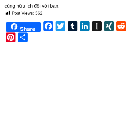
cùng hữu ích đối với bạn.
Post Views:
362
Facebook
Twitter
Tumblr
LinkedIn
Instapa
XIN
Re
Share
Pinterest
Share