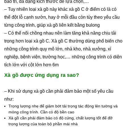
bảo trì, đa dạng kích thước để lựa chọn,…
– Tuy nhiên loại xà gồ này khác xà gồ C ở điểm có là có
thể đột lỗ cạnh sườn, hay ở mỗi đầu còn tùy theo yêu cầu
từng công trình, giúp xà gồ liên kết bằng bulong
– Có thể nối chồng nhau nên làm tăng khả năng chịu tải
trọng hơn loại xà gồ C. Xà gồ C thường dùng phổ biến cho
những công trình quy mô lớn, nhà kho, nhà xưởng, xí
nghiệp, bệnh viện, trường học,… những công trình có diện
tích lớn với cột lớn hơn 6m
Xà gồ được ứng dụng ra sao?
– Khi sử dụng xà gồ cần phải đảm bảo một số yêu cầu
như:
Trọng lượng nhẹ để giảm bớt tải trọng tác động lên tường và
móng công trình. Cần có độ bền cao
Xà gồ cần phải đảm bảo có độ cứng, chất lượng tốt để đỡ
trọng lượng của toàn bộ phần mái nhà