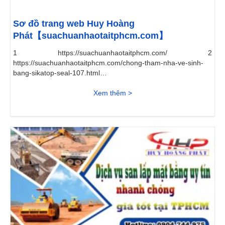
Sơ đồ trang web Huy Hoàng
Phát【suachuanhaotaitphcm.com】
1 https://suachuanhaotaitphcm.com/ 2
https://suachuanhaotaitphcm.com/chong-tham-nha-ve-sinh-
bang-sikatop-seal-107.html 3
https://suachuanhaotaitphcm.com/ve-tranh-tuong.html 4
https://suachuanhaotaitphcm.com/khoan-gieng-cong-
Xem thêm >
nghiep.html 5 https://suachuanhaotaitphcm.com/thi-cong-giay-
dan-tuong.html 6 https://suachuanhaotaitphcm.com/chong-
tham-nha-ve-sinh-bang-sika-107.html 7
https://suachuanhaotaitphcm.com/tho-thay-bon-cau.html 8
https://suachuanhaotaitphcm.com/thong-tac-nha-ve-sinh.html
9 https://suachuanhaotaitphcm.com/chuyen-nhan-son-cua-
sat.html 10...