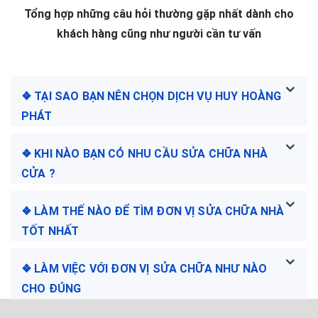
Tổng hợp những câu hỏi thường gặp nhất dành cho
khách hàng cũng như người cần tư vấn
❖ TẠI SAO BẠN NÊN CHỌN DỊCH VỤ HUY HOÀNG
PHÁT
❖ KHI NÀO BẠN CÓ NHU CẦU SỬA CHỮA NHÀ
CỬA ?
❖ LÀM THẾ NÀO ĐỂ TÌM ĐƠN VỊ SỬA CHỮA NHÀ
TỐT NHẤT
❖ LÀM VIỆC VỚI ĐƠN VỊ SỬA CHỮA NHƯ NÀO
CHO ĐÚNG