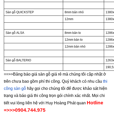
Sàn gỗ QUICKSTEP
8mm bản nhỏ
1380
12mm
1380
Sàn gỗ ALSA
8mm bản to
1286
12mm bản to
1286
12mm bản nhỏ
1286
Sàn gỗ BALTERIO
1263
190,5
==>>Bảng báo giá sàn gỗ giá rẻ mà chúng tôi cập nhật ở
trên chưa bao gồm phí thi công. Quý khách có nhu cầu
thi
công sàn gỗ
hãy gọi cho chúng tôi để được khảo sát hiện
trạng và báo giá thi công trọn gói chính xác nhất. Mọi chi
Hotline
tiết vui lòng liên hệ với Huy Hoàng Phát quan
=>>>0904.744.975