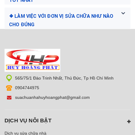
TỐT NHẤT
❖ LÀM VIỆC VỚI ĐƠN VỊ SỬA CHỮA NHƯ NÀO
CHO ĐÚNG
565/75/1 Đào Trinh Nhất, Thủ Đức, Tp Hồ Chí Minh
0904744975
suachuanhahuyhoangphat@gmail.com
DỊCH VỤ NỖI BẬT
Dịch vụ sửa chữa nhà