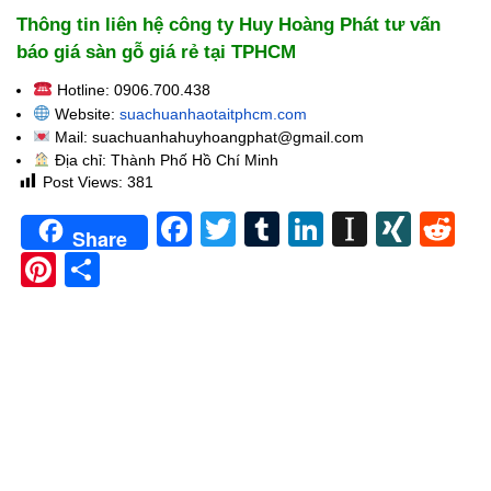
Thông tin liên hệ công ty Huy Hoàng Phát tư vấn
báo giá sàn gỗ giá rẻ tại TPHCM
Hotline: 0906.700.438
Website:
suachuanhaotaitphcm.com
Mail: suachuanhahuyhoangphat@gmail.com
Địa chỉ: Thành Phố Hồ Chí Minh
Post Views:
381
Facebook
Twitter
Tumblr
LinkedIn
Instapa
XIN
Re
Share
Pinterest
Share