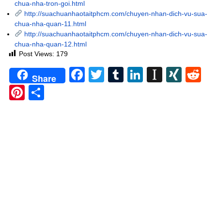
chua-nha-tron-goi.html
http://suachuanhaotaitphcm.com/chuyen-nhan-dich-vu-sua-
chua-nha-quan-11.html
http://suachuanhaotaitphcm.com/chuyen-nhan-dich-vu-sua-
chua-nha-quan-12.html
Post Views:
179
Facebook
Twitter
Tumblr
LinkedIn
Instapa
XIN
Re
Share
Pinterest
Share