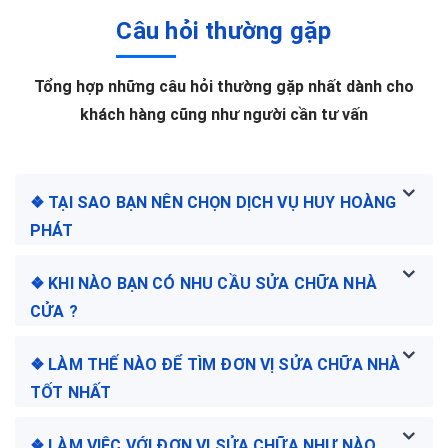
Câu hỏi thường gặp
Tổng hợp những câu hỏi thường gặp nhất dành cho
khách hàng cũng như người cần tư vấn
❖ TẠI SAO BẠN NÊN CHỌN DỊCH VỤ HUY HOÀNG
PHÁT
❖ KHI NÀO BẠN CÓ NHU CẦU SỬA CHỮA NHÀ
CỬA ?
❖ LÀM THẾ NÀO ĐỂ TÌM ĐƠN VỊ SỬA CHỮA NHÀ
TỐT NHẤT
❖ LÀM VIỆC VỚI ĐƠN VỊ SỬA CHỮA NHƯ NÀO