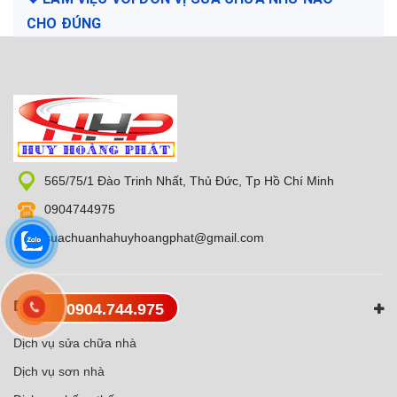
CHO ĐÚNG
565/75/1 Đào Trinh Nhất, Thủ Đức, Tp Hồ Chí Minh
0904744975
suachuanhahuyhoangphat@gmail.com
DỊCH VỤ NỖI BẬT
0904.744.975
Dịch vụ sửa chữa nhà
Dịch vụ sơn nhà