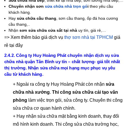
Sửa chữa nhà bếp
, thiết kế lại nhà bếp, sơn tường nhà bếp,…
Chuyên nhận sơn
sửa chữa nhà trọn gó
i
theo yêu cầu
khách hàng.
Hay
sửa chữa cầu thang
, sơn cầu thang, ốp đá hoa cương
cầu thang,..
Nhận
sơn sửa chữa cửa sắt tại nhà
uy tín, giá rẻ,…
=> Xem thêm báo giá dịch vụ
thợ sơn nhà tại TPHCM
giá
rẻ tại đây
2.4.2. Công ty Huy Hoàng Phát chuyên nhận dịch vụ sửa
chữa nhà quận Tân Bình uy tín – chất lượng- giá tốt nhất
thị trường. Nhận sửa chữa mọi hạng mục phục vụ yêu
cầu từ khách hàng.
+ Ngoài ra công ty Huy Hoàng Phát còn nhận
sửa
chữa nhà xưởng
.
Thi công sửa chữa cải tạo văn
phòng
làm việc trọn gói, sửa công ty. Chuyên thi công
sửa chữa cơ quan hành chính.
+ Hay nhận sửa chữa mặt bằng kinh doanh, thay đổi
mô hình kinh doanh. Thi công sửa chữa trường học,