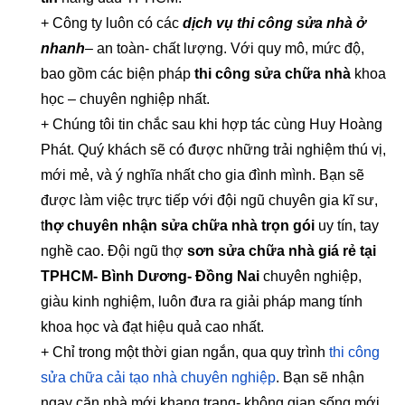
+ Công ty luôn có các
dịch vụ thi công sửa nhà ở
nhanh
– an toàn- chất lượng. Với quy mô, mức độ,
bao gồm các biện pháp
thi công sửa chữa nhà
khoa
học – chuyên nghiệp nhất.
+ Chúng tôi tin chắc sau khi hợp tác cùng Huy Hoàng
Phát. Quý khách sẽ có được những trải nghiệm thú vị,
mới mẻ, và ý nghĩa nhất cho gia đình mình. Bạn sẽ
được làm việc trực tiếp với đội ngũ chuyên gia kĩ sư,
t
hợ chuyên nhận sửa chữa nhà trọn gói
uy tín, tay
nghề cao. Đội ngũ thợ
sơn sửa chữa nhà giá rẻ tại
TPHCM- Bình Dương- Đồng Nai
chuyên nghiệp,
giàu kinh nghiệm, luôn đưa ra giải pháp mang tính
khoa học và đạt hiệu quả cao nhất.
+ Chỉ trong một thời gian ngắn, qua quy trình
thi công
sửa chữa cải tạo nhà chuyên nghiệp
. Bạn sẽ nhận
ngay căn nhà mới khang trang- không gian sống mới