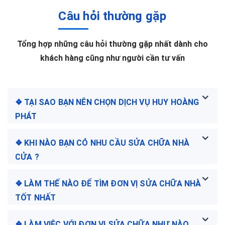
Câu hỏi thường gặp
Tổng hợp những câu hỏi thường gặp nhất dành cho
khách hàng cũng như người cần tư vấn
❖ TẠI SAO BẠN NÊN CHỌN DỊCH VỤ HUY HOÀNG
PHÁT
❖ KHI NÀO BẠN CÓ NHU CẦU SỬA CHỮA NHÀ
CỬA ?
❖ LÀM THẾ NÀO ĐỂ TÌM ĐƠN VỊ SỬA CHỮA NHÀ
TỐT NHẤT
❖ LÀM VIỆC VỚI ĐƠN VỊ SỬA CHỮA NHƯ NÀO