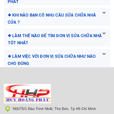
PHÁT
❖ KHI NÀO BẠN CÓ NHU CẦU SỬA CHỮA NHÀ
CỬA ?
❖ LÀM THẾ NÀO ĐỂ TÌM ĐƠN VỊ SỬA CHỮA NHÀ
TỐT NHẤT
❖ LÀM VIỆC VỚI ĐƠN VỊ SỬA CHỮA NHƯ NÀO
CHO ĐÚNG
565/75/1 Đào Trinh Nhất, Thủ Đức, Tp Hồ Chí Minh