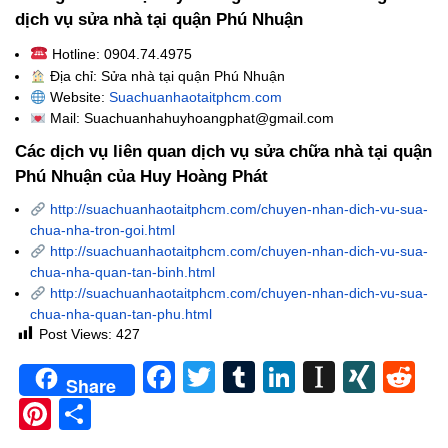
dịch vụ sửa nhà tại quận Phú Nhuận
Hotline: 0904.74.4975
Địa chỉ: Sửa nhà tại quận Phú Nhuận
Website:
Suachuanhaotaitphcm.com
Mail: Suachuanhahuyhoangphat@gmail.com
Các dịch vụ liên quan dịch vụ sửa chữa nhà tại
quận
Phú Nhuận
của Huy Hoàng Phát
http://suachuanhaotaitphcm.com/chuyen-nhan-dich-vu-sua-
chua-nha-tron-goi.html
http://suachuanhaotaitphcm.com/chuyen-nhan-dich-vu-sua-
chua-nha-quan-tan-binh.html
http://suachuanhaotaitphcm.com/chuyen-nhan-dich-vu-sua-
chua-nha-quan-tan-phu.html
Post Views:
427
Facebook
Twitter
Tumblr
LinkedIn
Instapa
XIN
Re
Share
Pinterest
Share