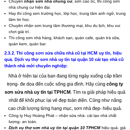
Chuyên
nhận sơn nhà chung cư
, sơn cao ốc, thi công sơn
nhà chung cư hiện đại.
Hay thi công sơn trường học, lớp học, trung tâm anh ngữ, trung
tâm tin học.
Chuyên nhận sơn trung tâm thương mại, khu du lịch, khu vui
chơi giải trí.
Thi công sơn nhà hàng, khách sạn, quán cafe, quán trà sữa,
quán kem, quán bar.
2.3.2. Thi công sơn sửa chữa nhà cũ tại HCM uy tín, hiệu
quả. Dịch vụ thợ sơn nhà uy tín tại quận 10 cải tạo nhà cũ
thành nhà mới chuyên nghiệp:
Nhà ở hiện tại của bạn đang từng ngày xuống cấp trầm
trọng- đe dọa đến cuộc sống gia đình. Hãy cùng
công ty
sơn sửa nhà uy tín tại TPHCM
. Tìm ra giải pháp hiệu quả
nhất để khôi phục lại vẻ đẹp toàn diện. Cũng như nâng
cao chất lượng từng hạng mục, sơn nhà đẹp- hiệu quả.
Công ty Huy Hoàng Phát – nhận sửa nhà- cải tạo nhà chất
lượng- an toàn.
Dịch vụ thợ sơn nhà uy tín tại quận 10 TPHCM
hiệu quả- giá