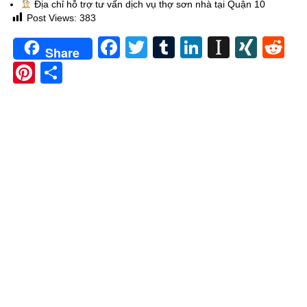
Địa chỉ hỗ trợ tư vấn dịch vụ thợ sơn nhà tại Quận 10
Post Views:
383
Facebook
Twitter
Tumblr
LinkedIn
Instapa
XIN
Re
Share
Pinterest
Share